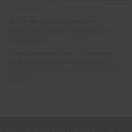
4 FEVEREIRO 2021
Sinta-se em sintonia com a
natureza com a colecção Green
Revelation
“Verde, como gosto de ti verde” -
Trata-se de uma
cor de tal forma autêntica e original que consegue
transportar-nos para milhares de momentos e lugares
diferentes.
REGISTE-SE E RECEBA TODAS AS NOVIDADES DA CIN