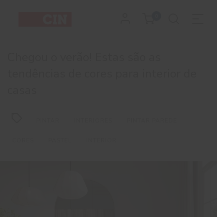
Chegou
0
o
verão!
Chegou o verão! Estas são as
Estas
tendências de cores para interior de
casas
são
as
PINTAR
INTERIORES
PINTAR PAREDE
tendências
CORES
PASTEL
INTERIOR
de
cores
para