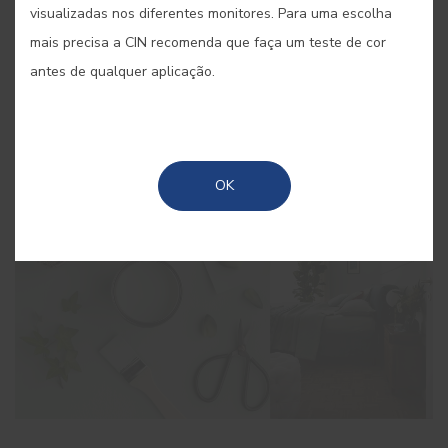
visualizadas nos diferentes monitores. Para uma escolha
Em 2024, os terracotas e os verdes a afirmar-se como
mais precisa a CIN recomenda que faça um teste de cor
cores de tendências para interior de casas, marcando a
antes de qualquer aplicação.
decoração de interiores.
OK