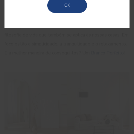
OK
perfeito para decorar as nossas casas. Na sequência da
turbulência e incerteza que vivemos nos últimos anos,
2023 apresenta-se como o ano do
slow living
, uma
filosofia de vida que também se aplica às nossas casas. Em
foco estão a simplicidade, a tranquilidade e o relaxamento.
E a melhor maneira de consegui-los? Um
Branco Perfeito
!