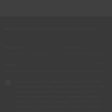
REGISTE-SE E RECEBA TODAS AS NOVIDADES DA CIN
Ao subscrever esta newsletter autorizo expressamente a CIN e
todas as suas participadas a proceder ao tratamento dos meus
dados pessoais para efeitos de comunicação de produtos,
serviços, programas de fidelização, campanhas e ofertas
promocionais, eventos, passatempos, dicas de decoração e
utilização da cor. Tenho consciência de que posso exercer a
qualquer momento os meus direitos de protecção de dados,