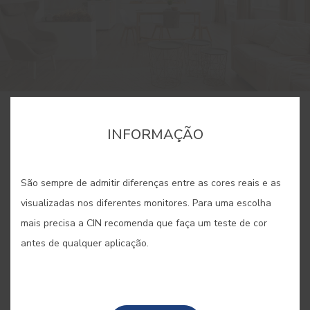
INFORMAÇÃO
PUBLICADO POR: CIN
/ 1 FEVEREIRO 2023
São sempre de admitir diferenças entre as cores reais e as
2 MINUTOS
PARTILHAR
visualizadas nos diferentes monitores. Para uma escolha
mais precisa a CIN recomenda que faça um teste de cor
GUARDAR
antes de qualquer aplicação.
O
branco
sempre foi a cor de referência na pintura,
combinando com tudo e servindo de ponto de partida