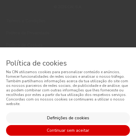
© 2026 CIN, S.A.
Termos e Condições
Política de Privacidade
Política de Cookies
Faqs
Política de cookies
Litígios de Consumo
Na CIN utilizamos cookies para personalizar conteúdo e anúncios,
fornecer funcionalidades de redes sociais e analisar o nosso tráfego.
Livro de Reclamações Online
Também partilhamos informações acerca da tua utilização do site com
os nossos parceiros de redes sociais, de publicidade e de análise, que
as podem combinar com outras informações que lhes forneceste ou
Condições Gerais de Venda Online
recolhidas por estes a partir da tua utilização dos respetivos serviços.
Concordas com os nossos cookies se continuares a utilizar o nosso
website.
Condições Gerais de Venda
Acessibilidade
Definições de cookies
Continuar sem aceitar