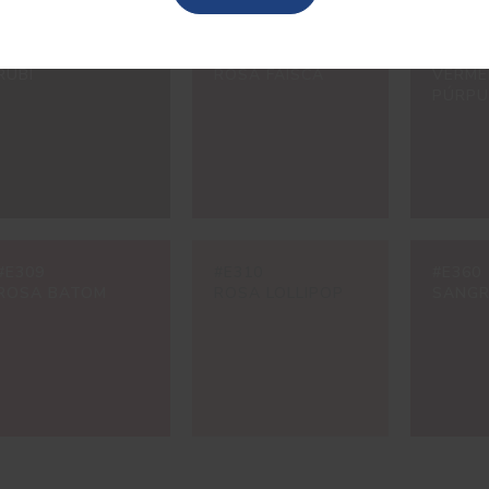
#E120
#E133
#E140
RUBI
ROSA FAÍSCA
VERME
PÚRP
#E309
#E310
#E360
ROSA BATOM
ROSA LOLLIPOP
SANGR