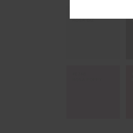
#E293
ROSA GIZ
#E248
ROSA POPPY