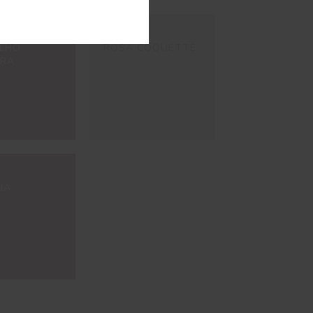
#E229
LHO
ROSA COQUETTE
URA
IA