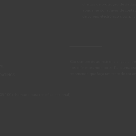
direitos de protecção de dados
apagamento, através de conta
de correio electrónico dpo_pr
São sempre de admitir diferenças entre
IL
nos diferentes monitores. Para uma es
recomenda que faça um teste de cor an
OATINGS
 100 (chamada para rede fixa nacional)