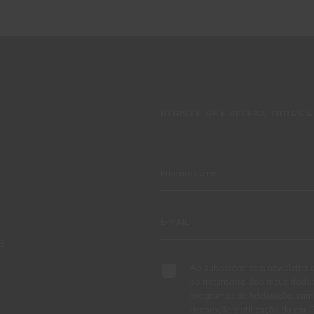
REGISTE-SE E RECEBA TODAS A
TE
Ao subscrever esta newsletter 
ao tratamento dos meus dados 
programas de fidelização, cam
decoração e utilização da cor