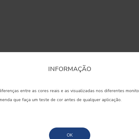
r pelas tonalidades do rosa. Crie
INFORMAÇÃO
onfirme a região que pretende consultar informaçã
tico e calmo em sua casa e
ação de aconchego. Se se sentir
iferenças entre as cores reais e as visualizadas nos diferentes monit
Portugal Continental
 não deixe de usar também
omenda que faça um teste de cor antes de qualquer aplicação.
s fortes de rosa com pequenos
Madeira
 espaço.
Açores
OK