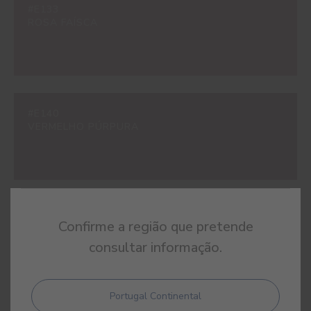
#E133
ROSA FAÍSCA
#E140
VERMELHO PÚRPURA
#E229
Confirme a região que pretende
ROSA COQUETTE
consultar informação.
Portugal Continental