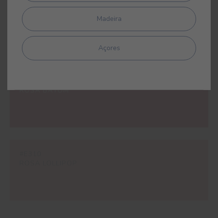
#E248
ROSA POPPY
Madeira
Açores
#E309
ROSA BATOM
#E310
ROSA LOLLIPOP