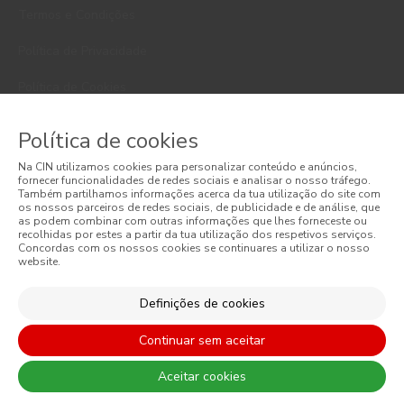
Termos e Condições
Política de Privacidade
Política de Cookies
Faqs
Política de cookies
Litígios de Consumo
Na CIN utilizamos cookies para personalizar conteúdo e anúncios,
fornecer funcionalidades de redes sociais e analisar o nosso tráfego.
Também partilhamos informações acerca da tua utilização do site com
Livro de Reclamações Online
os nossos parceiros de redes sociais, de publicidade e de análise, que
as podem combinar com outras informações que lhes forneceste ou
Condições Gerais de Venda Online
recolhidas por estes a partir da tua utilização dos respetivos serviços.
Concordas com os nossos cookies se continuares a utilizar o nosso
website.
Condições Gerais de Venda
Definições de cookies
Acessibilidade
Continuar sem aceitar
Aceitar cookies