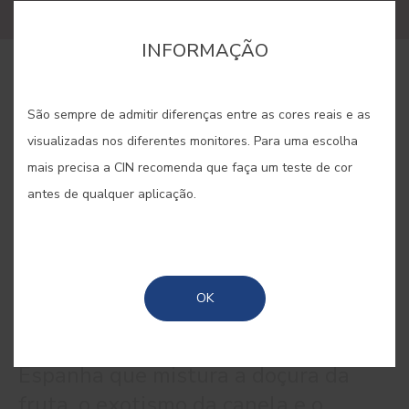
INFORMAÇÃO
COMPRAR ONLINE
São sempre de admitir diferenças entre as cores reais e as
visualizadas nos diferentes monitores. Para uma escolha
GUARDAR
mais precisa a CIN recomenda que faça um teste de cor
antes de qualquer aplicação.
SANGRIA #E360
OK
A frescura de uma bebida típica de
Espanha que mistura a doçura da
fruta, o exotismo da canela e o