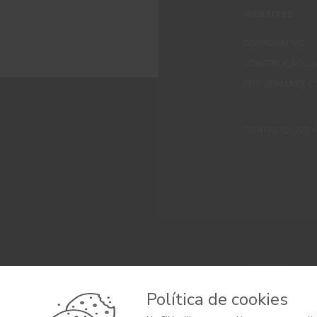
WEBSITES
CORPORATIVO
CONSTRUÇÃO CIV
PERFORMANCE C
CONTACTO: 229 405
© 2026 CIN, S.A.
Termos e Condi
Política de cookies
Litígios de Con