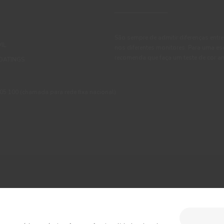
São sempre de admitir diferenças entre
IL
nos diferentes monitores. Para uma es
recomenda que faça um teste de cor an
OATINGS
 100 (chamada para rede fixa nacional)
ções
Política de Privacidade
Política de Cookies
Faqs
sumo
Livro de Reclamações Online
Condições Gerais de Venda Online