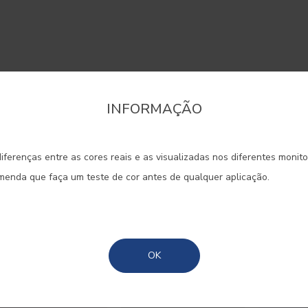
sua casa ao requinte e à
INFORMAÇÃO
onfirme a região que pretende consultar informaçã
 o violeta evoca. Utilizada em to
iferenças entre as cores reais e as visualizadas nos diferentes monit
é ideal para lugares de repouso,
Portugal Continental
omenda que faça um teste de cor antes de qualquer aplicação.
ditação e ao sonho.
Madeira
Açores
#E159
#E241
#E254
OK
ROSA PAIXÃO
AMORA
GLICÍN
SILVESTRE