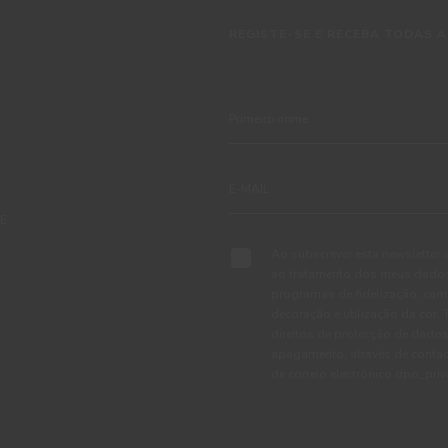
REGISTE-SE E RECEBA TODAS A
TE
Ao subscrever esta newsletter 
ao tratamento dos meus dados 
programas de fidelização, cam
decoração e utilização da cor
direitos de protecção de dados
apagamento, através de conta
de correio electrónico dpo_pr