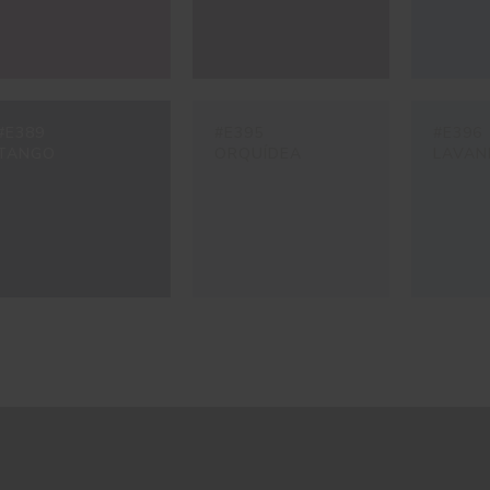
#E389
#E395
#E396
TANGO
ORQUÍDEA
LAVAN