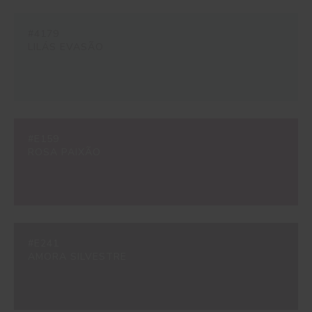
#4179
LILÁS EVASÃO
#E159
ROSA PAIXÃO
#E241
AMORA SILVESTRE