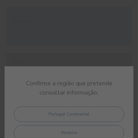
#E254
GLICÍNIA
#E321
LILÁS BORBOLETA
Confirme a região que pretende
consultar informação.
#E369
Portugal Continental
PURPLE RAIN
Madeira