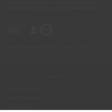
nos diferentes monitores. Para uma escolha mais precisa a CIN
recomenda que faça um teste de cor antes de qualquer aplicação.
CONTACTO: 229 405 100 (chamada para rede fixa nacional)
© 2026 CIN, S.A.
Termos e Condições
Política de Privacidade
Política de Cookies