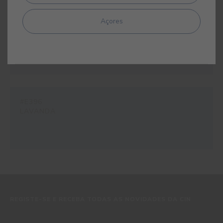
Açores
#E395
ORQUÍDEA
#E396
LAVANDA
REGISTE-SE E RECEBA TODAS AS NOVIDADES DA CIN