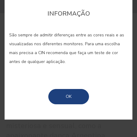
INFORMAÇÃO
COMPRAR ONLINE
São sempre de admitir diferenças entre as cores reais e as
visualizadas nos diferentes monitores. Para uma escolha
GUARDAR
mais precisa a CIN recomenda que faça um teste de cor
antes de qualquer aplicação.
TANGO #E389
OK
Uma cor para tornar a casa
misteriosa e sensual, como a
apaixonante dança Argentina.