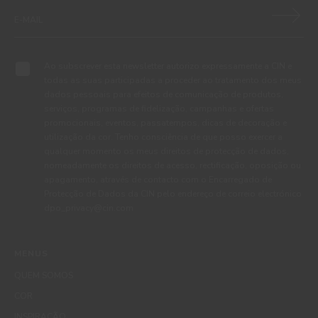
Ao subscrever esta newsletter autorizo expressamente a CIN e
todas as suas participadas a proceder ao tratamento dos meus
dados pessoais para efeitos de comunicação de produtos,
serviços, programas de fidelização, campanhas e ofertas
promocionais, eventos, passatempos, dicas de decoração e
utilização da cor. Tenho consciência de que posso exercer a
qualquer momento os meus direitos de protecção de dados,
nomeadamente os direitos de acesso, rectificação, oposição ou
apagamento, através de contacto com o Encarregado de
Protecção de Dados da CIN pelo endereço de correio electrónico
dpo_privacy@cin.com
MENUS
QUEM SOMOS
COR
INSPIRAÇÃO