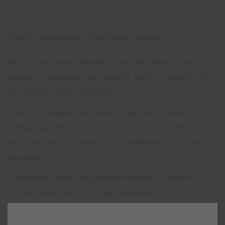
Como desactivar o uso dos
cookies
Se o utilizar assim o desejar, é possível deixar de aceitar os
cookies
do navegador, ou deixar de aceitar os
cookies
de
um qualquer serviço particular.
Todos os navegadores modernos permitem mudar a
configuração dos
cookies
. Estes ajustes normalmente
encontram-se nas "Opções " ou "Preferências " do menu do
navegador.
O utilizador poderá, em qualquer momento, desactivar o
uso de
cookies
neste sitio web mediante:
1. A configuração do próprio navegador, por exemplo: