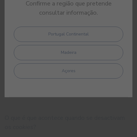
Confirme a região que pretende
Google Chrome
consultar informação.
Internet Explorer
Mozilla Firefox
Portugal Continental
Apple Safari
Madeira
2. Outras ferramentas de terceiros, disponíveis on-line,
que permitem aos utilizadores detectarem os
cookies
Açores
em cada sítio web que visita e gerir a sua desactivação,
por exemplo:
Ghostery
O que é que acontece quando se desactivam
os
cookies
?