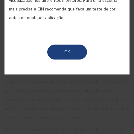
visualizadas nos diferentes monitores. Para uma escolha
Usamos o termo
cookies
nesta política para referir todos
mais precisa a CIN recomenda que faça um teste de cor
os ficheiros que recolhem informações desta forma.
antes de qualquer aplicação.
Os
cookies
utilizados não recolhem informação que
identifica o utilizador.
Os
cookies
recolhem informações genéricas,
OK
designadamente a forma como os utilizadores chegam, o
idioma que utilizam e a forma como usam os websites ou a
zona do país através do qual acedem ao website, etc. Os
cookies
retêm apenas informação relacionada com as suas
preferências. A qualquer momento o utilizador pode,
através do seu navegador de internet (browser) decidir ser
notificado sobre a recepção de
cookies
, bem como bloquear
a respectiva entrada no seu sistema.
A recusa de uso de
cookies
no website, pode resultar na