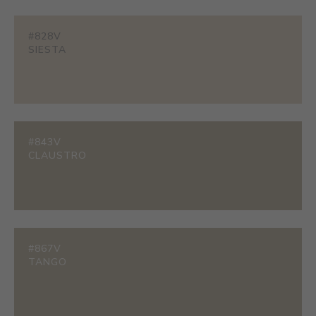
#828V
SIESTA
#843V
CLAUSTRO
#867V
TANGO