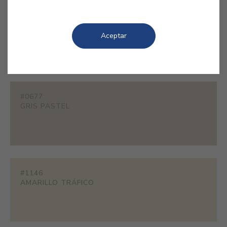
#E376
SEDA
Aceptar
#0677
GRIS PASTEL
#1146
AMARILLO TRÁFICO