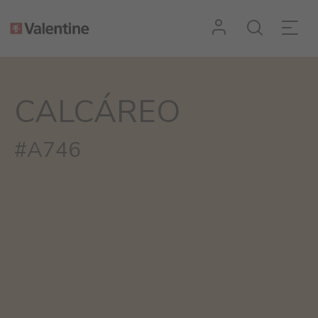
CALCÁREO
#A746