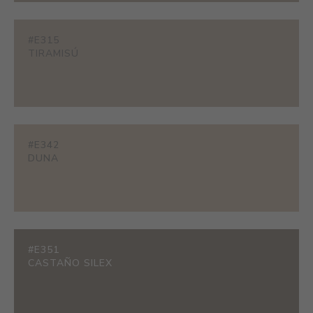
#E315
TIRAMISÚ
#E342
DUNA
#E351
CASTAÑO SILEX