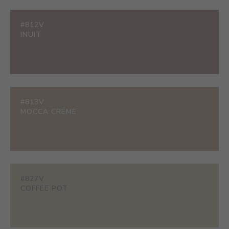
#812V
INUIT
#813V
MOCCA CRÉME
#827V
COFFEE POT