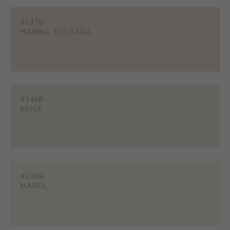
#137B
HARINA TOSTADA
#146B
BEIGE
#2306
MARFIL