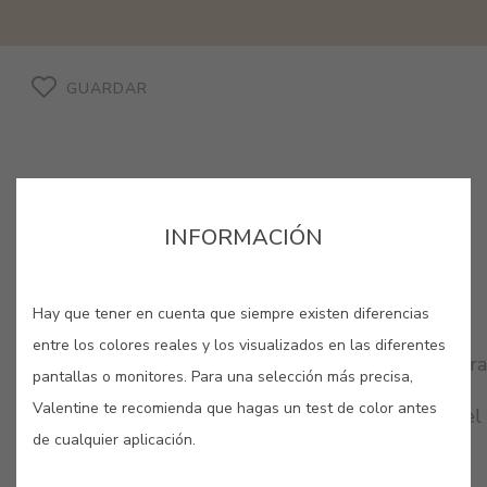
GUARDAR
INFORMACIÓN
COLORES RELACIONADOS
Hay que tener en cuenta que siempre existen diferencias
entre los colores reales y los visualizados en las diferentes
Sírvete de estas tonalidades suaves y relajadas para
pantallas o monitores. Para una selección más precisa,
dotar de elegancia y discreción tus espacios
Valentine te recomienda que hagas un test de color antes
favoritos. Inspírate con esta gama para disfrutar del
máximo bienestar en tu hogar.
de cualquier aplicación.