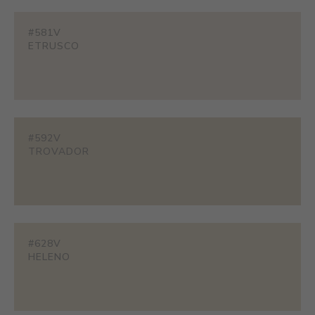
#581V
ETRUSCO
#592V
TROVADOR
#628V
HELENO