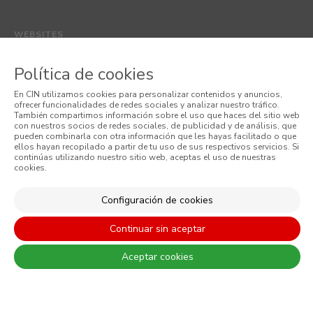
WEBSITES
CORPORATIVO
Política de cookies
VALENTINE
En CIN utilizamos cookies para personalizar contenidos y anuncios,
PERFORMANCE COATINGS
ofrecer funcionalidades de redes sociales y analizar nuestro tráfico.
También compartimos información sobre el uso que haces del sitio web
con nuestros socios de redes sociales, de publicidad y de análisis, que
pueden combinarla con otra información que les hayas facilitado o que
ellos hayan recopilado a partir de tu uso de sus respectivos servicios. Si
continúas utilizando nuestro sitio web, aceptas el uso de nuestras
Las diferencias entre los colores reales y los que se muestran en los
cookies.
diferentes monitores son siempre admitidas. Para una elección más
precisa, CIN recomienda hacer una prueba de color antes de cualquier
Configuración de cookies
aplicación.
Continuar sin aceptar
Aceptar cookies