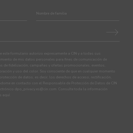
 este formulario autorizo expresamente a CIN y a todas sus
tamiento de mis datos personales para fines de comunicación de
s de fidelización, campañas y ofertas promocionales, eventos,
ración y uso del color. Soy consciente de que en cualquier momento
rotección de datos, es decir, los derechos de acceso, rectificación,
ndome en contacto con el Responsable de Protección de Datos de CIN
ectrónico
dpo_privacy.es@cin.com
. Consulte toda la información
os
aquí
.