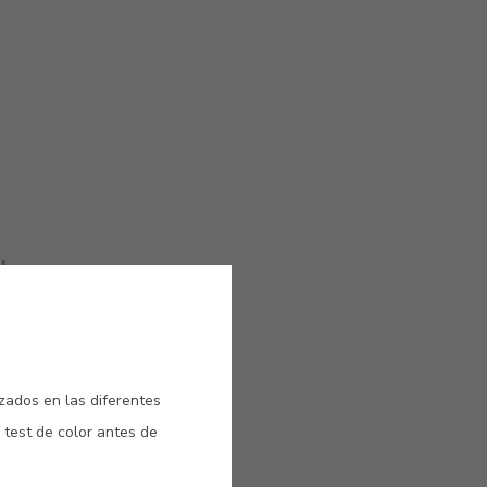
l
s
 Y
izados en las diferentes
 test de color antes de