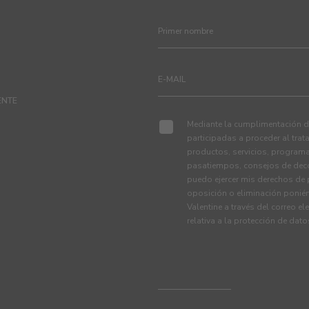
ENTE
Mediante la cumplimentación de
participadas a proceder al tra
productos, servicios, programa
pasatiempos, consejos de deco
puedo ejercer mis derechos de p
oposición o eliminación ponié
Valentine a través del correo el
relativa a la protección de dat