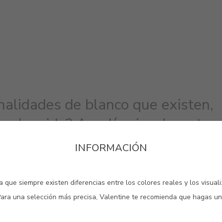
nalidades de blanco que existen,
es aburrido? Amplía visualmente e
 más luminosidad a tu hogar,
INFORMACIÓN
tilo minimalista, llena las parede
 ¡Las posibilidades son infinitas!
 que siempre existen diferencias entre los colores reales y los visual
ta base de color tan exquisita.
Para una selección más precisa, Valentine te recomienda que hagas un