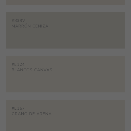
#839V
MARRÓN CENIZA
#E124
BLANCOS CANVAS
#E157
GRANO DE ARENA