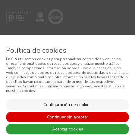
Política de cookies
© 2026 CIN VALENTINE, S.A.U.
En CIN utilizamos cookies para personalizar contenidos y anuncios,
ofrecer funcionalidades de redes sociales y analizar nuestro tráfico.
Términos y Condiciones
También compartimos información sobre el uso que haces del sitio
web con nuestros socios de redes sociales, de publicidad y de análisis,
que pueden combinarla con otra información que les hayas facilitado o
Política de Privacidad
que ellos hayan recopilado a partir de tu uso de sus respectivos
servicios. Si continúas utilizando nuestro sitio web, aceptas el uso de
nuestras cookies.
Política de Cookies
Condiciones generales de venta
Configuración de cookies
Continuar sin aceptar
Aceptar cookies