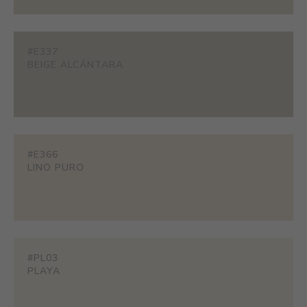
#E337
BEIGE ALCÁNTARA
#E366
LINO PURO
#PL03
PLAYA