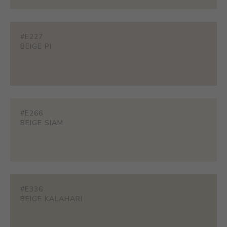
#E227
BEIGE PI
#E266
BEIGE SIAM
#E336
BEIGE KALAHARI