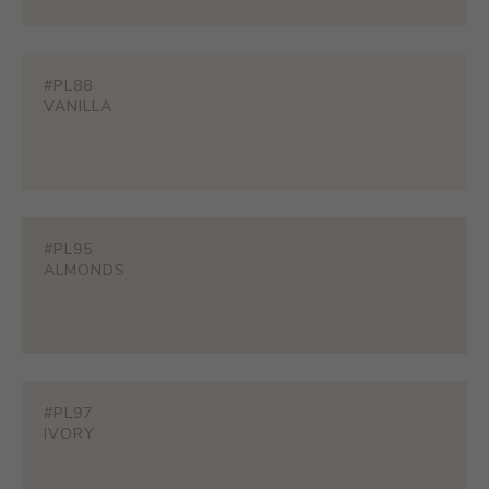
#PL88
VANILLA
#PL95
ALMONDS
#PL97
IVORY