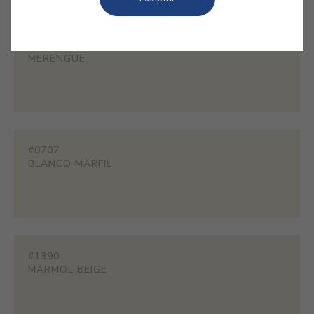
#PL02
MERENGUE
#0707
BLANCO MARFIL
#1390
MÁRMOL BEIGE