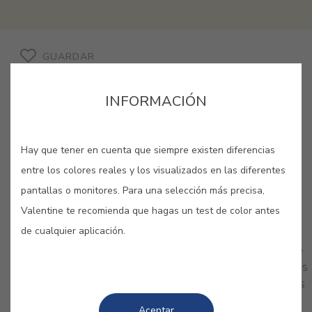
GUARDAR
INFORMACIÓN
Hay que tener en cuenta que siempre existen diferencias
entre los colores reales y los visualizados en las diferentes
pantallas o monitores. Para una selección más precisa,
COLORES RELACIONADOS
Valentine te recomienda que hagas un test de color antes
de cualquier aplicación.
Con toques naturales, los crema resultan muy
elegantes y sobrios. Ideales para dar un nuevo aire
a tu hogar, gana en calidez y confort y aprovéchalos
como base perfecta para destacar otros elementos
decorativos.
Aceptar