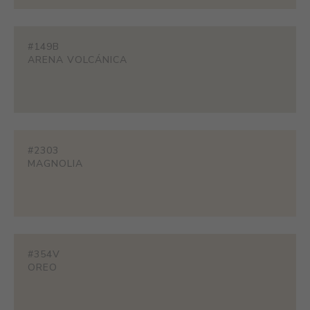
#149B
ARENA VOLCÁNICA
#2303
MAGNOLIA
#354V
OREO