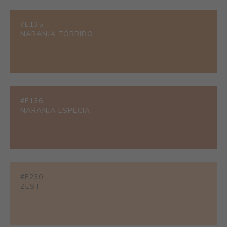
#E135
NARANJA TÓRRIDO
#E136
NARANJA ESPECIA
#E230
ZEST