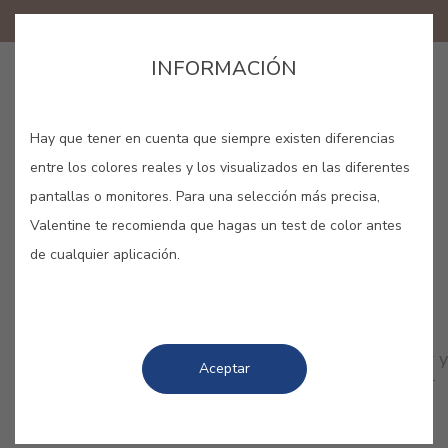
INFORMACIÓN
GUARDAR
Hay que tener en cuenta que siempre existen diferencias
entre los colores reales y los visualizados en las diferentes
pantallas o monitores. Para una selección más precisa,
Valentine te recomienda que hagas un test de color antes
de cualquier aplicación.
COLORES RELACIONADOS
¡Llena de vida tu hogar gracias al naranja! Disfruta
de lo alegre, divertido y sociable que es este color y
Aceptar
combina sus diferentes tonalidades para conseguir
espacios únicos y originales.