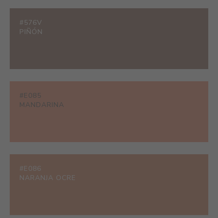
#576V
PIÑÓN
#E085
MANDARINA
#E086
NARANJA OCRE