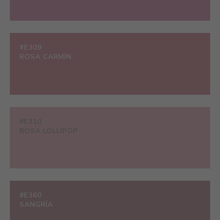
#E309
ROSA CARMÍN
#E310
ROSA LOLLIPOP
#E360
SANGRÍA