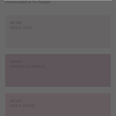
intensidad a tu hogar.
#E293
ROSA TIZA
#043V
CREMA DE MORAS
#4144
ROSA DULCE