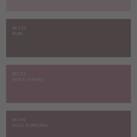
#E120
RUBÍ
#E133
ROSA CHISPA
#E140
ROJO PÚRPURA