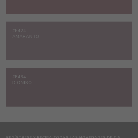
#E424
AMARANTO
#E434
DIONISO
REGÍSTRESE Y RECIBA TODAS LAS NOVEDADES DE CIN