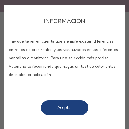
INFORMACIÓN
GUARDAR
Hay que tener en cuenta que siempre existen diferencias
entre los colores reales y los visualizados en las diferentes
pantallas o monitores. Para una selección más precisa,
Valentine te recomienda que hagas un test de color antes
de cualquier aplicación.
COLORES RELACIONADOS
Inspirador y romántico, el rosa nos lleva a una
primavera eterna. Cierra los ojos, respira
Aceptar
profundamente y siente el olor de las peonias
recién florecidas. Déjate llevar y juega con sus
diferentes tonalidades, aportando más o menos