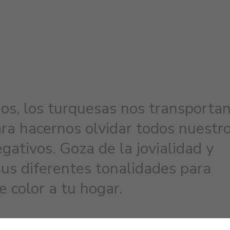
dos, los turquesas nos transportan
ara hacernos olvidar todos nuestr
ativos. Goza de la jovialidad y
us diferentes tonalidades para
e color a tu hogar.