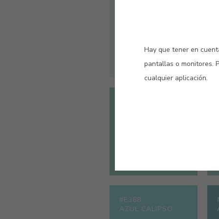
#B642
AZUL FIORDO
Hay que tener en cuenta
pantallas o monitores. 
cualquier aplicación.
#464V
SURF
#E368
AZUL CALIPSO