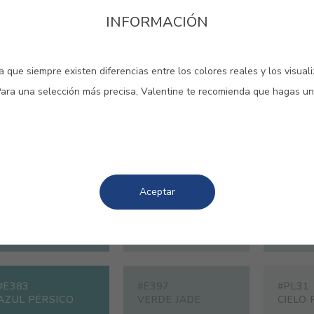
#003V
#118B
#236V
INFORMACIÓN
AZUL CELESTE
CIRRO
MYKO
 que siempre existen diferencias entre los colores reales y los visual
Para una selección más precisa, Valentine te recomienda que hagas un
#470V
#479V
#6422
AZUL ETRUSCO
AZUL BUCÓLICO
VERDE
Aceptar
#E383
#E397
#PL31
AZUL PÉRSICO
VERDE JADE
CIELO