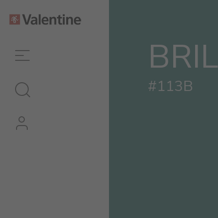
BRI
#113B