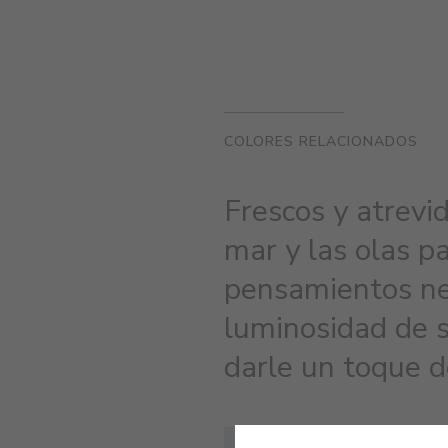
COLORES RELACIONADOS
Frescos y atrevi
mar y las olas p
pensamientos neg
luminosidad de s
darle un toque d