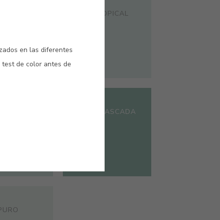
#246V
NOS
MAR TROPICAL
izados en las diferentes
 test de color antes de
#710V
 TAIPÉ
VERDE CASCADA
 PURO