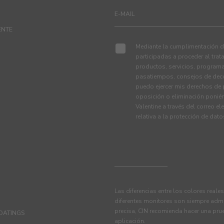
ENTE
Mediante la cumplimentación de
participadas a proceder al tra
productos, servicios, programa
pasatiempos, consejos de deco
puedo ejercer mis derechos de p
oposición o eliminación ponié
Valentine a través del correo el
relativa a la protección de dat
Las diferencias entre los colores reale
diferentes monitores son siempre admi
precisa, CIN recomienda hacer una pru
OATINGS
aplicación.