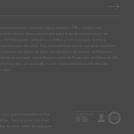
 este formulario autorizo expresamente a CIN y a todas sus
tamiento de mis datos personales para fines de comunicación de
s de fidelización, campañas y ofertas promocionales, eventos,
ración y uso del color. Soy consciente de que en cualquier momento
rotección de datos, es decir, los derechos de acceso, rectificación,
ndome en contacto con el Responsable de Protección de Datos de CIN
ectrónico
dpo_privacy.es@cin.com
. Consulte toda la información
os
aquí
.
s y los que se muestran en los
tidas. Para una elección más
eba de color antes de cualquier