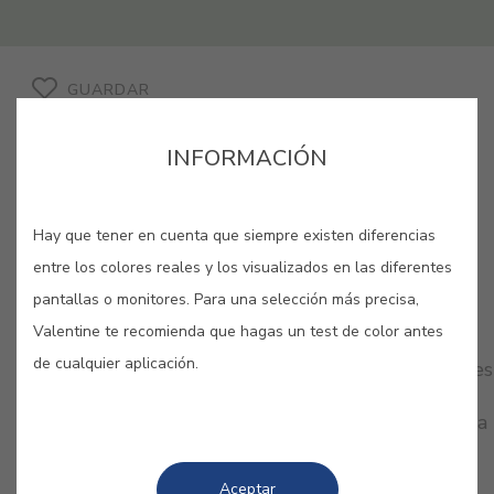
GUARDAR
INFORMACIÓN
Hay que tener en cuenta que siempre existen diferencias
entre los colores reales y los visualizados en las diferentes
pantallas o monitores. Para una selección más precisa,
COLORES RELACIONADOS
Valentine te recomienda que hagas un test de color antes
de cualquier aplicación.
Disfruta de la naturaleza en tu hogar con los verdes
más puros y sofisticados. Vibrantes, oscuros,
empolvados… ¡Combina diferentes tonalidades para
sentirte inmerso en un bosque de sensaciones!
Aceptar