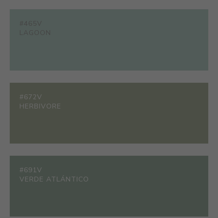
#465V
LAGOON
#672V
HERBIVORE
#691V
VERDE ATLÁNTICO