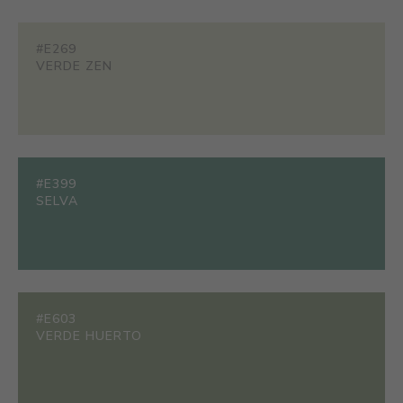
#E269
VERDE ZEN
#E399
SELVA
#E603
VERDE HUERTO