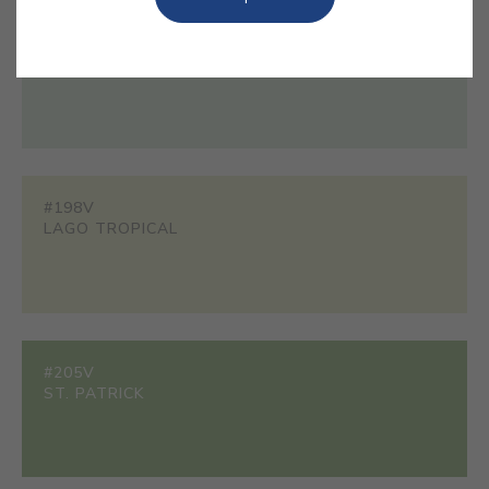
#160B
MAREA
#198V
LAGO TROPICAL
#205V
ST. PATRICK