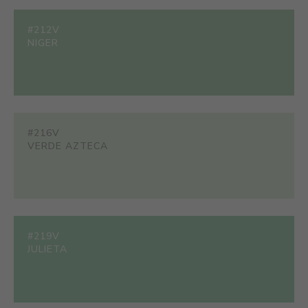
#212V
NIGER
#216V
VERDE AZTECA
#219V
JULIETA