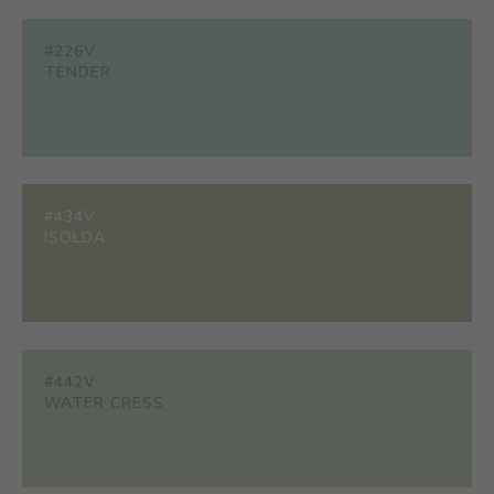
#226V
TENDER
#434V
ISOLDA
#442V
WATER CRESS