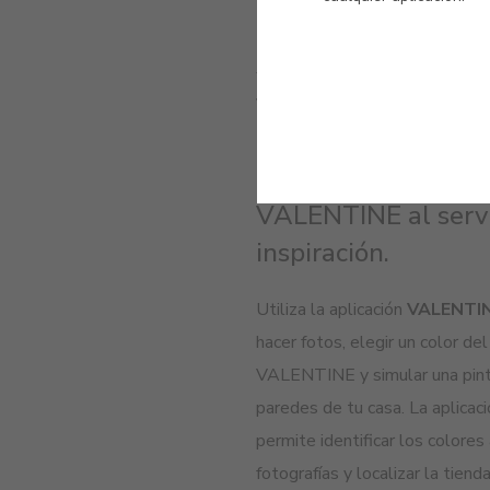
VENTAJAS
Experiencia y tecno
VALENTINE al servi
inspiración.
Utiliza la aplicación
VALENTI
hacer fotos, elegir un color de
VALENTINE y simular una pintu
paredes de tu casa. La aplicac
permite identificar los colores 
fotografías y localizar la ti