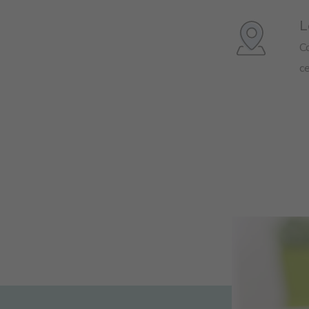
L
C
ce