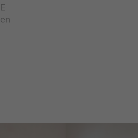
NE
 en