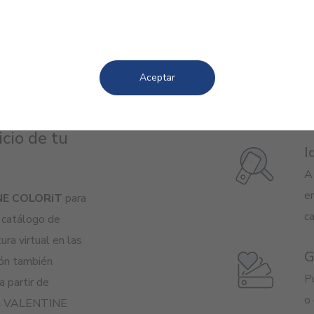
S
Aceptar
Ha
logía
qu
cio de tu
I
A 
en
NE COLORiT
para
c
l catálogo de
ra virtual en las
G
ión también
Pu
a partir de
o 
enda VALENTINE