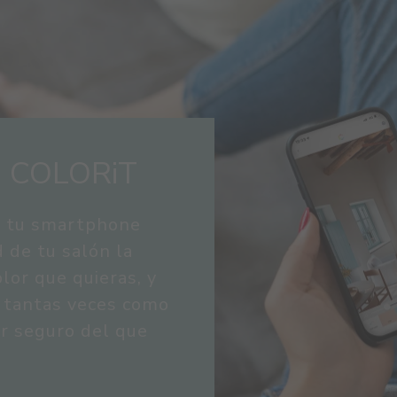
 COLORiT
ar tu smartphone
d de tu salón la
lor que quieras, y
o tantas veces como
ar seguro del que