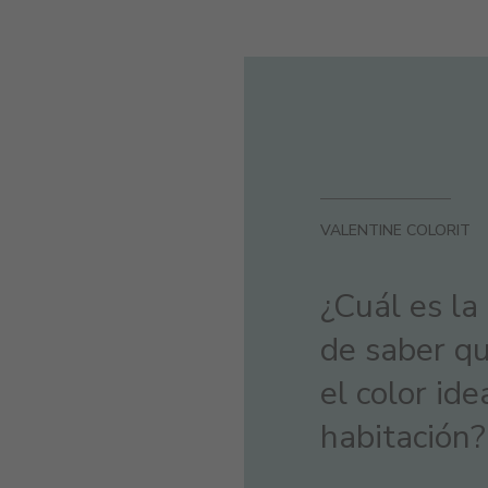
VALENTINE COLORIT
¿Cuál es l
de saber qu
el color ide
habitación?