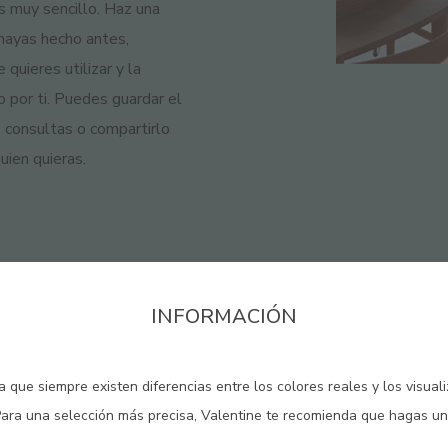
s muy sencillo. Haz una
 hayas hecho antes,
 quieres utilizar y la
to por ti. Puedes guardar el
s consultas o compartirlo
ien quieras.
INFORMACIÓN
 que siempre existen diferencias entre los colores reales y los visual
Para una selección más precisa, Valentine te recomienda que hagas un