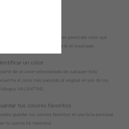
imular la pintura
z una fotografia y pinta cualquier pared del color que
ieras. Puedes guardar o compartir el resultado.
dentificar un color
partir de un color seleccionado de cualquier foto,
cuentra el color más parecido al original en uno de los
atálogos VALENTINE.
uardar tus colores favoritos
edes guardar tus colores favoritos en una lista personal
en tu cuenta Mi Valentine.