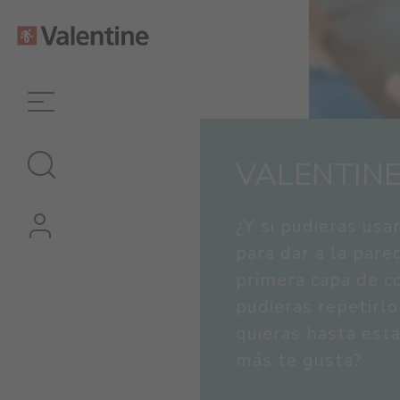
VALENTINE
¿Y si pudieras us
para dar a la pare
primera capa de co
pudieras repetirl
quieras hasta est
más te gusta?