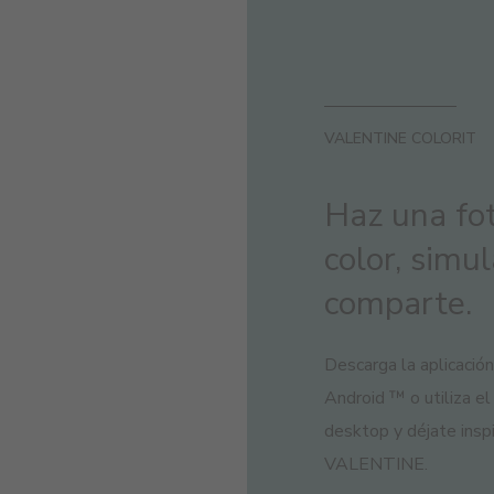
VALENTINE COLORIT
Haz una fot
color, simu
comparte.
Descarga la aplicación
Android ™ o utiliza el
desktop y déjate inspi
VALENTINE.