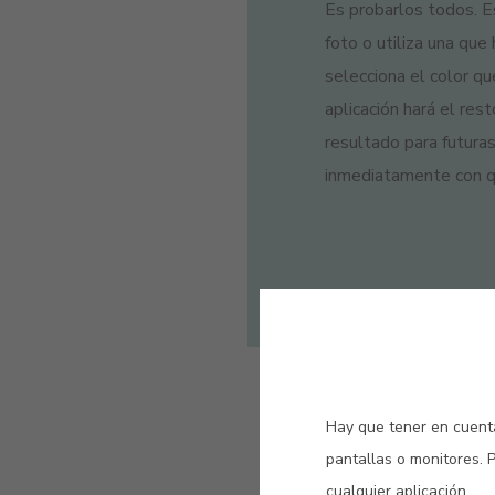
Es probarlos todos. E
foto o utiliza una que
selecciona el color que
aplicación hará el res
resultado para futura
inmediatamente con qu
Hay que tener en cuenta
pantallas o monitores. 
cualquier aplicación.