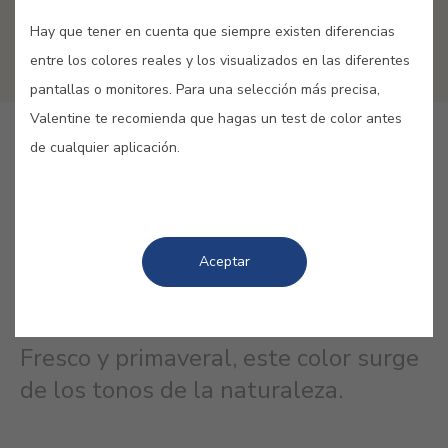
Hay que tener en cuenta que siempre existen diferencias
entre los colores reales y los visualizados en las diferentes
pantallas o monitores. Para una selección más precisa,
Valentine te recomienda que hagas un test de color antes
GUARDAR
de cualquier aplicación.
Aceptar
BLANCO PRIMAVERA #A722
Fresco y primaveral, este color surge
de los tonos de la naturaleza.