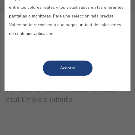
entre los colores reales y los visualizados en las diferentes
pantallas o monitores. Para una selección más precisa,
GUARDAR
Valentine te recomienda que hagas un test de color antes
de cualquier aplicación.
Aceptar
SKY #PL34
Un tono de evasión como un cielo
azul limpio e infinito.