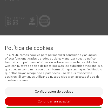
aplicación.
Política de cookies
© 2026 CIN VALENTINE, S.A.U.
En CIN utilizamos cookies para personalizar contenidos y anuncios,
ofrecer funcionalidades de redes sociales y analizar nuestro tráfico.
Términos y Condiciones
También compartimos información sobre el uso que haces del sitio
web con nuestros socios de redes sociales, de publicidad y de análisis,
que pueden combinarla con otra información que les hayas facilitado o
Política de Privacidad
que ellos hayan recopilado a partir de tu uso de sus respectivos
servicios. Si continúas utilizando nuestro sitio web, aceptas el uso de
nuestras cookies.
Política de Cookies
Condiciones generales de venta
Configuración de cookies
Continuar sin aceptar