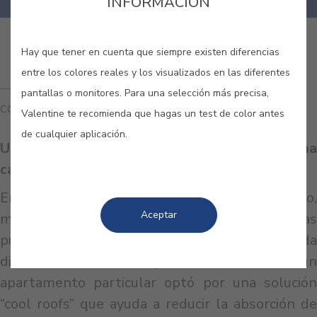
INFORMACIÓN
Hay que tener en cuenta que siempre existen diferencias
entre los colores reales y los visualizados en las diferentes
pantallas o monitores. Para una selección más precisa,
COOL ROOFS
Valentine te recomienda que hagas un test de color antes
de cualquier aplicación.
Un apartamento más confortable en el clima
cálido de Maputo.
En un clima cálido y húmedo como el de Maputo,
Aceptar
mejorar el confort térmico de las viviendas
puede marcar una gran diferencia en la vida
diaria. Con este objetivo en mente, un
apartamento particular optó por una solución
“cool roofs” que ayuda a reducir la absorción de