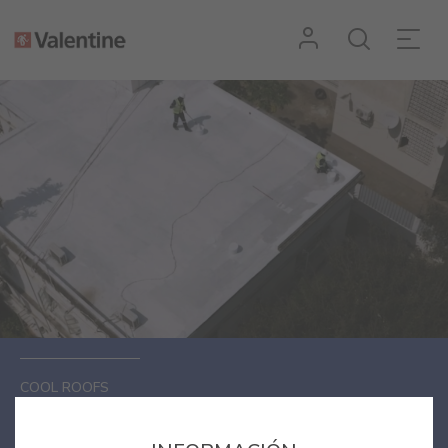
COOL ROOFS
Confort térmico en Maputo