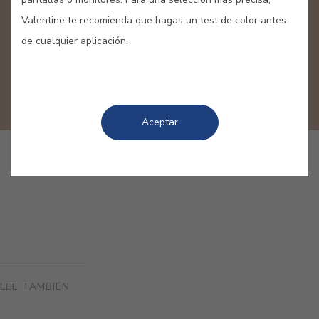
decoración
Valentine te recomienda que hagas un test de color antes
de cualquier aplicación.
Aquí encontrarás ideas originales y soluciones
prácticas para renovar tu casa de acuerdo con las
tendencias más actuales de color y decoración.
Aceptar
LEE TAMBIÉN