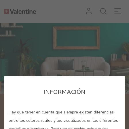
INFORMACIÓN
BLOG
Hay que tener en cuenta que siempre existen diferencias
Espacio dedicado al color y la
entre los colores reales y los visualizados en las diferentes
pantallas o monitores. Para una selección más precisa,