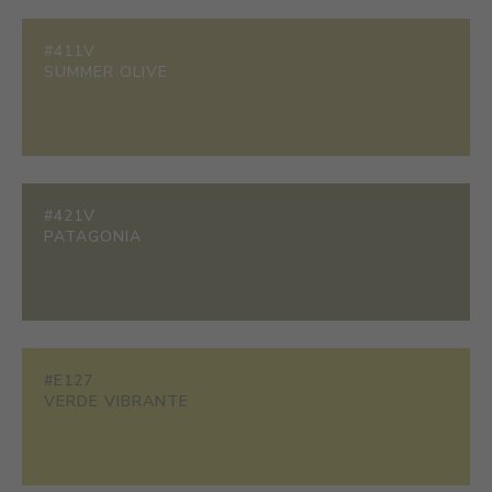
#411V
SUMMER OLIVE
#421V
PATAGONIA
#E127
VERDE VIBRANTE