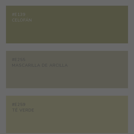
#E139
CELOFÁN
#E255
MASCARILLA DE ARCILLA
#E259
TÉ VERDE