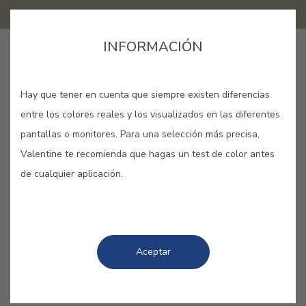
INFORMACIÓN
GUARDAR
Hay que tener en cuenta que siempre existen diferencias
entre los colores reales y los visualizados en las diferentes
pantallas o monitores. Para una selección más precisa,
Valentine te recomienda que hagas un test de color antes
de cualquier aplicación.
COLORES RELACIONADOS
Ácidos y atrevidos, bastan unas cuantas pinceladas
para animar cualquier espacio. Juega con las
Aceptar
diferentes tonalidades de esta gama para
envolverte en el más puro optimismo.