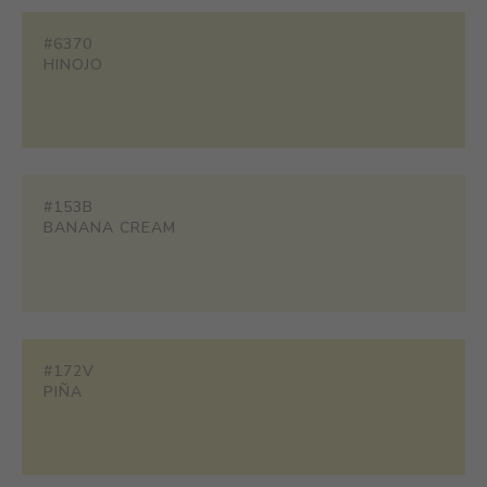
#6370
HINOJO
#153B
BANANA CREAM
#172V
PIÑA