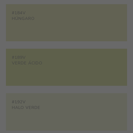
#184V
HÚNGARO
#189V
VERDE ÁCIDO
#192V
HALO VERDE