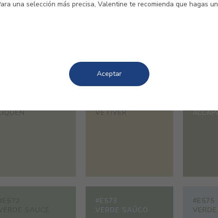
Para una selección más precisa, Valentine te recomienda que hagas un
#0731
#2614
#6368
VERDE OSCURO
VERDE BERNINI
VERON
Aceptar
#E567
#E568
#E569
LIQUEN
VETIVER
ALCAP
#E572
#E573
#E575
VERDE SAUCE
VERDE SAÚCO
VERDE