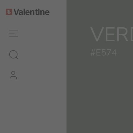
VER
#E574