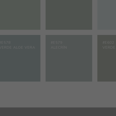
#E578
#E579
#E602
VERDE ALOE VERA
ALECRÍN
VERDE