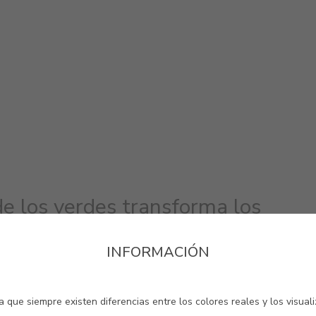
de los verdes transforma los
nsmiten siempre armonía y elegan
INFORMACIÓN
dos.
 que siempre existen diferencias entre los colores reales y los visual