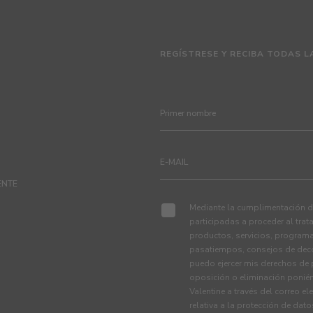
REGÍSTRESE Y RECIBA TODAS L
ENTE
Mediante la cumplimentación de
participadas a proceder al tra
productos, servicios, programa
pasatiempos, consejos de deco
puedo ejercer mis derechos de p
oposición o eliminación ponié
Valentine a través del correo el
relativa a la protección de dat