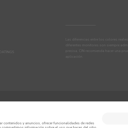
Las diferencias entre los colores reale
diferentes monitores son siempre admi
precisa, CIN recomienda hacer una pru
OATINGS
aplicación.
TINE, S.A.U.
iciones
Política de Privacidad
Política de Cookies
ar contenidos y anuncios, ofrecer funcionalidades de redes
én compartimos información sobre el uso que haces del sitio