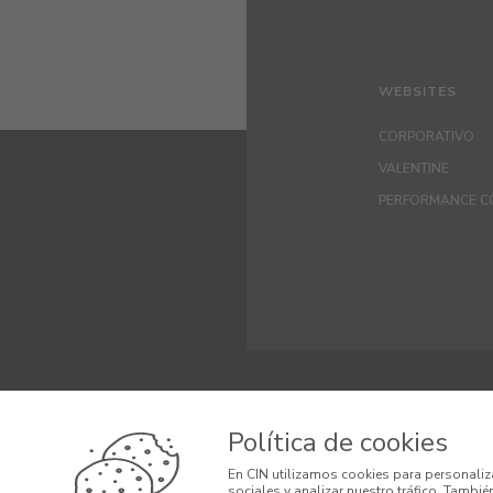
WEBSITES
CORPORATIVO
VALENTINE
PERFORMANCE C
© 2026 CIN VALEN
Política de cookies
Términos y Cond
En CIN utilizamos cookies para personaliz
sociales y analizar nuestro tráfico. Tambi