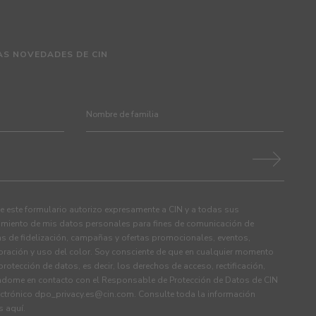
AS NOVEDADES DE CIN
 este formulario autorizo expresamente a CIN y a todas sus
tamiento de mis datos personales para fines de comunicación de
s de fidelización, campañas y ofertas promocionales, eventos,
ración y uso del color. Soy consciente de que en cualquier momento
rotección de datos, es decir, los derechos de acceso, rectificación,
ndome en contacto con el Responsable de Protección de Datos de CIN
ectrónico
dpo_privacy.es@cin.com
. Consulte toda la información
os
aquí
.