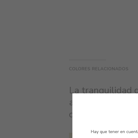
COLORES RELACIONADOS
La tranquilidad 
ambientes y tra
donde son aplica
Hay que tener en cuenta