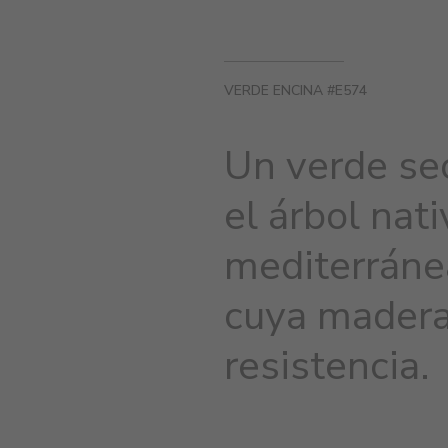
VERDE ENCINA #E574
Un verde sec
el árbol nati
mediterránea
cuya madera
resistencia.