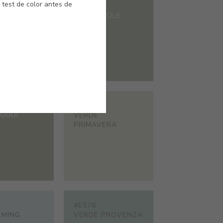
 test de color antes de
#E220
A CLARO
GUACAMOLE
#E570
ARRA
VERDE
PRIMAVERA
#E576
 MING
VERDE PROVENZA