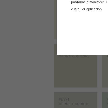
pantallas o monitores. 
#E566
TILA
cualquier aplicación.
#E485
VERDE ARGANIA
#E571
VERDE GARRIGA