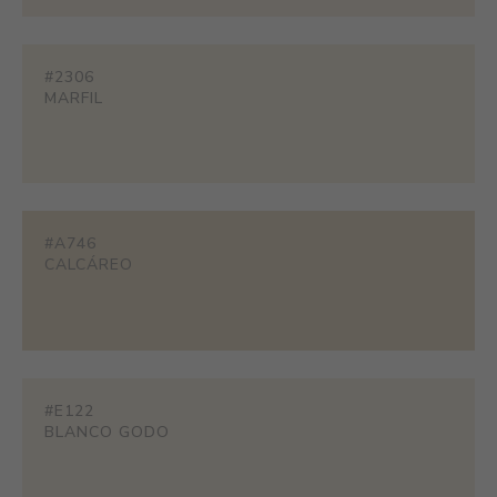
#2306
MARFIL
#A746
CALCÁREO
#E122
BLANCO GODO