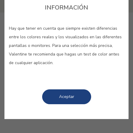
INFORMACIÓN
GUARDAR
Hay que tener en cuenta que siempre existen diferencias
entre los colores reales y los visualizados en las diferentes
pantallas o monitores. Para una selección más precisa,
Valentine te recomienda que hagas un test de color antes
de cualquier aplicación.
BLANCO NUBE #700
Un blanco con la suavidad y la
transparencia de las nubes que
Aceptar
salpican el cielo.