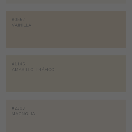
#0552
VAINILLA
#1146
AMARILLO TRÁFICO
#2303
MAGNOLIA