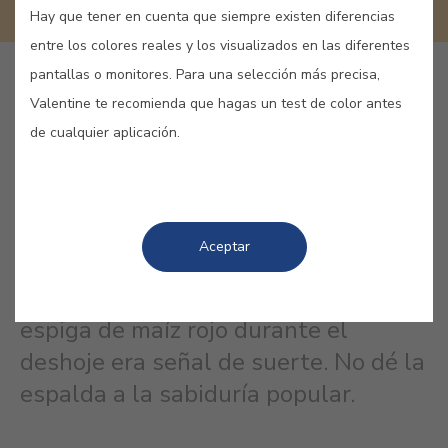
Hay que tener en cuenta que siempre existen diferencias
entre los colores reales y los visualizados en las diferentes
pantallas o monitores. Para una selección más precisa,
GUARDAR
Valentine te recomienda que hagas un test de color antes
de cualquier aplicación.
MAYZ REY #E256
Aceptar
Tradicionalmente, encontrar una
espiga de maíz rojo durante el
deshoje era señal de suerte. No dé la
espalda a la sabiduría popular.