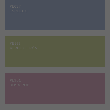
#E037
ESPLIEGO
#E163
VERDE CITRÓN
#E301
ROSA POP