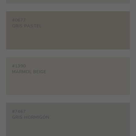
#0677
GRIS PASTEL
#1390
MÁRMOL BEIGE
#7467
GRIS HORMIGÓN