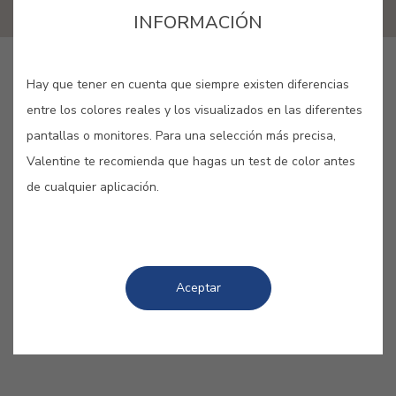
INFORMACIÓN
GUARDAR
Hay que tener en cuenta que siempre existen diferencias
entre los colores reales y los visualizados en las diferentes
pantallas o monitores. Para una selección más precisa,
Valentine te recomienda que hagas un test de color antes
de cualquier aplicación.
CAFÉ CON LECHE #1620
El equilibrio resultante de la unión
del café con leche se traslada a una
Aceptar
pared para darle calidez y suavidad.