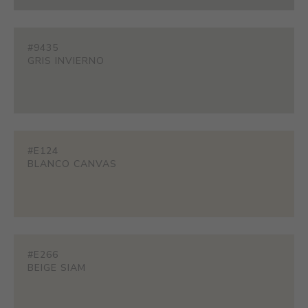
#9435
GRIS INVIERNO
#E124
BLANCO CANVAS
#E266
BEIGE SIAM