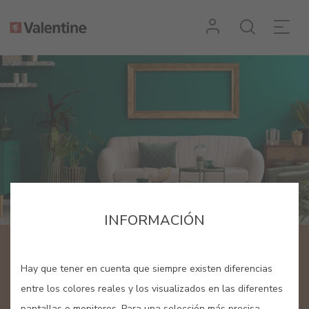
INFORMACIÓN
BLOG
Hay que tener en cuenta que siempre existen diferencias
Espacio dedicado al color y la
entre los colores reales y los visualizados en las diferentes
pantallas o monitores. Para una selección más precisa,