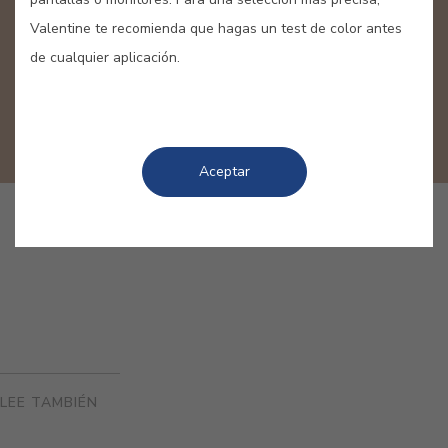
decoración
Valentine te recomienda que hagas un test de color antes
de cualquier aplicación.
Aquí encontrarás ideas originales y soluciones
prácticas para renovar tu casa de acuerdo con las
tendencias más actuales de color y decoración.
Aceptar
LEE TAMBIÉN