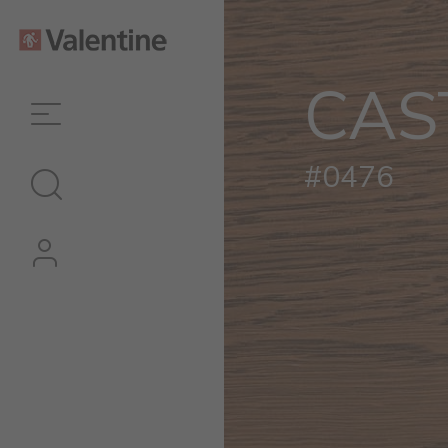
CAS
#0476