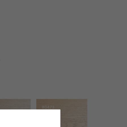
e
#0473
ROBLE