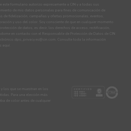
 este formulario autorizo expresamente a CIN y a todas sus
tamiento de mis datos personales para fines de comunicación de
s de fidelización, campañas y ofertas promocionales, eventos,
ración y uso del color. Soy consciente de que en cualquier momento
rotección de datos, es decir, los derechos de acceso, rectificación,
ndome en contacto con el Responsable de Protección de Datos de CIN
ectrónico
dpo_privacy.es@cin.com
. Consulte toda la información
os
aquí
.
s y los que se muestran en los
tidas. Para una elección más
eba de color antes de cualquier