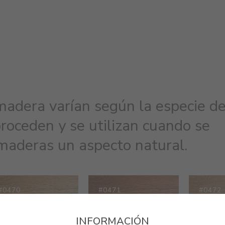
madera varían según la especie d
proceden y se utilizan cuando se
 maderas un aspecto natural.
#0470
#0471
#0472
IROKO
PALISANDRO
CEDRO
INFORMACIÓN