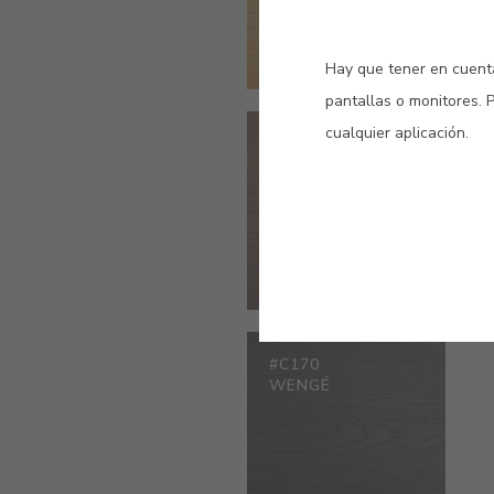
Hay que tener en cuenta
pantallas o monitores. 
cualquier aplicación.
#0477
IPE
#C170
WENGÉ