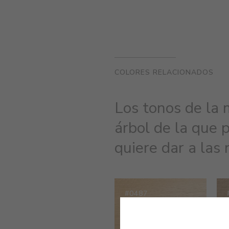
COLORES RELACIONADOS
Los tonos de la 
árbol de la que 
quiere dar a las
#0487
PINO DE OREGON