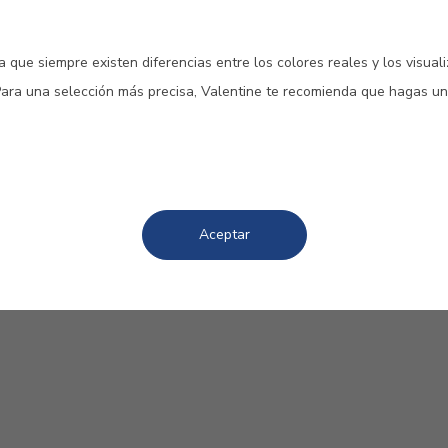
 que siempre existen diferencias entre los colores reales y los visual
Para una selección más precisa, Valentine te recomienda que hagas un
#0478
#0480
#0481
NOGAL
CAOBA
TEKA
Aceptar