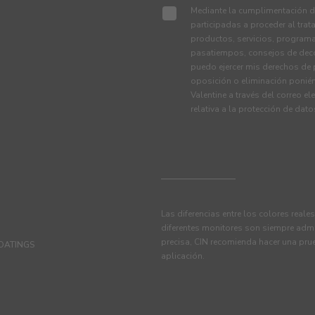
Mediante la cumplimentación de
participadas a proceder al tra
productos, servicios, programa
pasatiempos, consejos de deco
puedo ejercer mis derechos de p
oposición o eliminación ponié
Valentine a través del correo el
relativa a la protección de dat
Las diferencias entre los colores reale
diferentes monitores son siempre admi
precisa, CIN recomienda hacer una pru
OATINGS
aplicación.