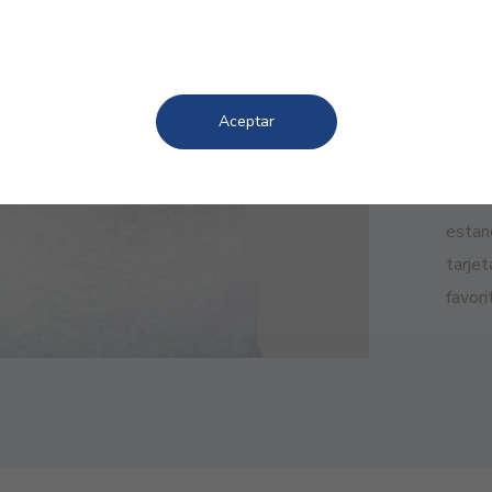
VENT
Fác
Aceptar
Sabem
las in
estan
tarje
favor