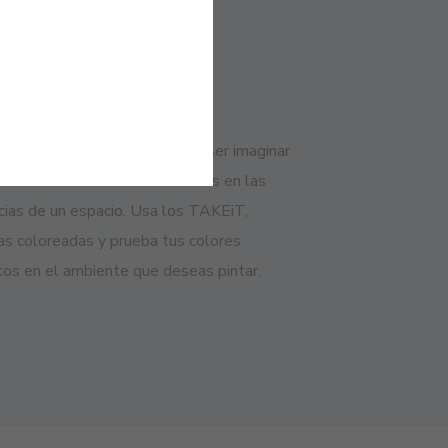
AJAS
il y práctico
os lo complicado que puede ser imaginar
finitas combinaciones de colores en las
cias de un espacio. Usa los TAKEiT,
tas coloreadas y prueba tus colores
itos en el ambiente que deseas pintar.