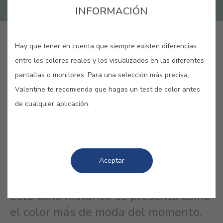
INFORMACIÓN
GUARDAR
Hay que tener en cuenta que siempre existen diferencias
entre los colores reales y los visualizados en las diferentes
pantallas o monitores. Para una selección más precisa,
Valentine te recomienda que hagas un test de color antes
de cualquier aplicación.
VERDIGRIS #E706
Nombre dado al pigmento de color
Aceptar
verde azulado resultante de la
oxidación del cobre. Actualmente,
este tono histórico se presenta como
el color más de moda del momento.