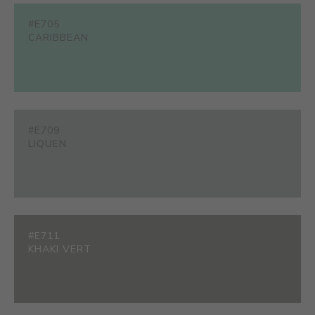
#E705
CARIBBEAN
#E709
LIQUEN
#E711
KHAKI VERT