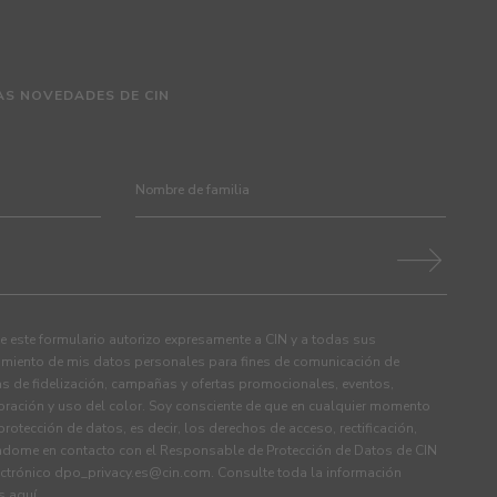
AS NOVEDADES DE CIN
 este formulario autorizo expresamente a CIN y a todas sus
tamiento de mis datos personales para fines de comunicación de
s de fidelización, campañas y ofertas promocionales, eventos,
ración y uso del color. Soy consciente de que en cualquier momento
rotección de datos, es decir, los derechos de acceso, rectificación,
ndome en contacto con el Responsable de Protección de Datos de CIN
ectrónico
dpo_privacy.es@cin.com
. Consulte toda la información
os
aquí
.