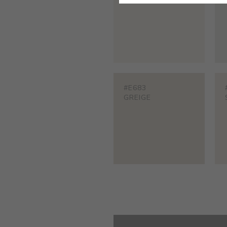
#E683
GREIGE