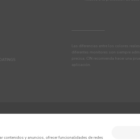
Las diferencias entre los colores reale
diferentes monitores son siempre admi
precisa, CIN recomienda hacer una pru
OATINGS
aplicación.
TINE, S.A.U.
iciones
Política de Privacidad
Política de Cookies
ar contenidos y anuncios, ofrecer funcionalidades de redes