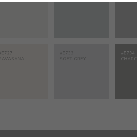
#E727
#E733
#E734
SAVASANA
SOFT GREY
CHARC