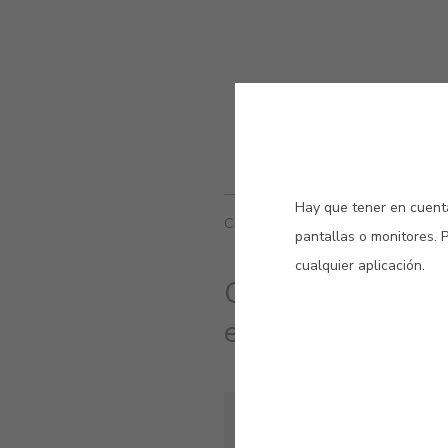
Hay que tener en cuenta
COLORES RELACIONADOS
pantallas o monitores. 
cualquier aplicación.
Colores, materia
en busca de equil
#E684
LINEN