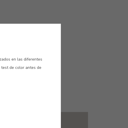
izados en las diferentes
 test de color antes de
a,
#E679
BOLI
TAUPE