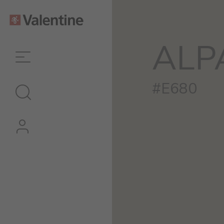
ALP
#E680