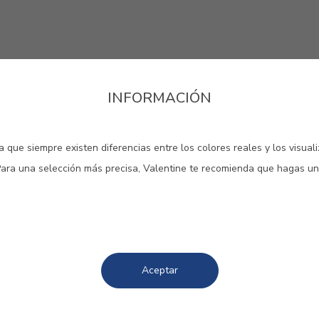
INFORMACIÓN
 que siempre existen diferencias entre los colores reales y los visual
Para una selección más precisa, Valentine te recomienda que hagas un
s y texturas que transmiten purez
ibrio y serenidad.
Aceptar
#E675
#E676
#E677
CARRARA WHITE
SIMPLY GREY
STROM