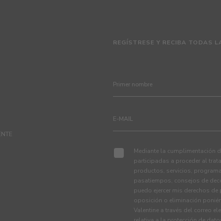
REGÍSTRESE Y RECIBA TODAS L
ENTE
Mediante la cumplimentación de
participadas a proceder al tra
productos, servicios, programa
pasatiempos, consejos de deco
puedo ejercer mis derechos de p
oposición o eliminación ponié
Valentine a través del correo el
relativa a la protección de dat