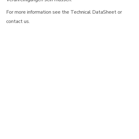
For more information see the Technical DataSheet or
contact us.
HNISCHE DOKUMENTATION
DE
er
Keine Dokumente gefunden. Die
okumentation ist möglicherweise nicht