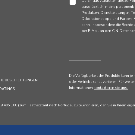
Durch das Ausfüllen dieses Fo
ausdrücklich, meine personenb
Produkten, Dienstleistungen,
Dekorationstipps und Farben. M
kann, insbesondere die Rechte
per E-Mail an den CIN-Datens
Die Verfügbarkeit der Produkte kann je
HE BESCHICHTUNGEN
oder Vertriebskanal variieren. Für weiter
Informationen
kontaktieren sie uns.
OATINGS
405 100 (zum Festnetztarif nach Portugal zu telefonieren, den Sie in Ihrem eig