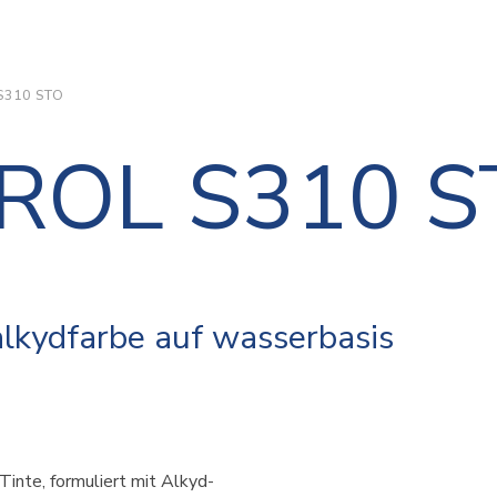
S310 STO
DROL S310 
lkydfarbe auf wasserbasis
inte, formuliert mit Alkyd-