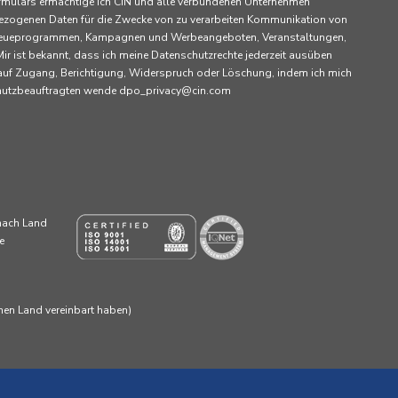
rmulars ermächtige ich CIN und alle verbundenen Unternehmen
ezogenen Daten für die Zwecke von zu verarbeiten Kommunikation von
 Treueprogrammen, Kampagnen und Werbeangeboten, Veranstaltungen,
ir ist bekannt, dass ich meine Datenschutzrechte jederzeit ausüben
 auf Zugang, Berichtigung, Widerspruch oder Löschung, indem ich mich
chutzbeauftragten wende dpo_privacy@cin.com
 nach Land
e
enen Land vereinbart haben)