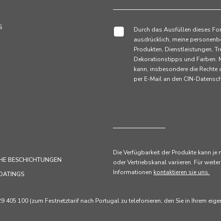
S
Durch das Ausfüllen dieses Fo
ausdrücklich, meine personenb
Produkten, Dienstleistungen,
Dekorationstipps und Farben. M
kann, insbesondere die Rechte
per E-Mail an den CIN-Datens
Die Verfügbarkeit der Produkte kann je
HE BESCHICHTUNGEN
oder Vertriebskanal variieren. Für weiter
Informationen
kontaktieren sie uns.
OATINGS
405 100 (zum Festnetztarif nach Portugal zu telefonieren, den Sie in Ihrem eig