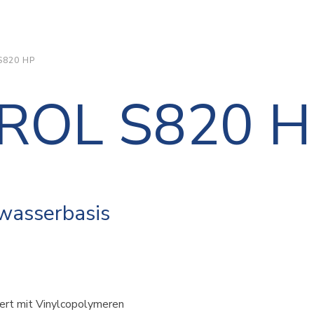
S820 HP
DROL S820 
 wasserbasis
iert mit Vinylcopolymeren