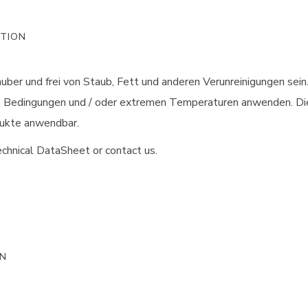
ATION
auber und frei von Staub, Fett und anderen Verunreinigungen se
n Bedingungen und / oder extremen Temperaturen anwenden. Die
dukte anwendbar.
chnical DataSheet or contact us.
ON