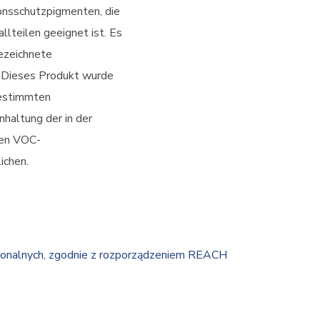
onsschutzpigmenten, die
lteilen geeignet ist. Es
ezeichnete
. Dieses Produkt wurde
bestimmten
haltung der in der
ten VOC-
ichen.
jonalnych, zgodnie z rozporządzeniem REACH