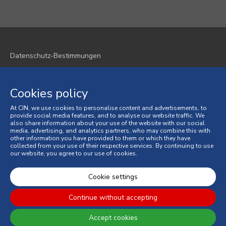
Datenschutz-Bestimmungen
Cookie-Richtlinie
Cookies policy
Geschäftsbedingungen
At CIN, we use cookies to personalise content and advertisements, to
Allgemeine Verkaufsbedingungen
provide social media features, and to analyse our website traffic. We
also share information about your use of the website with our social
media, advertising, and analytics partners, who may combine this with
Verbraucherstreitigkeiten
other information you have provided to them or which they have
collected from your use of their respective services. By continuing to use
our website, you agree to our use of cookies.
Online-Beschwerdebuch
© 2026 CIN, S.A.
Cookie settings
Continue without accepting
Accept cookies