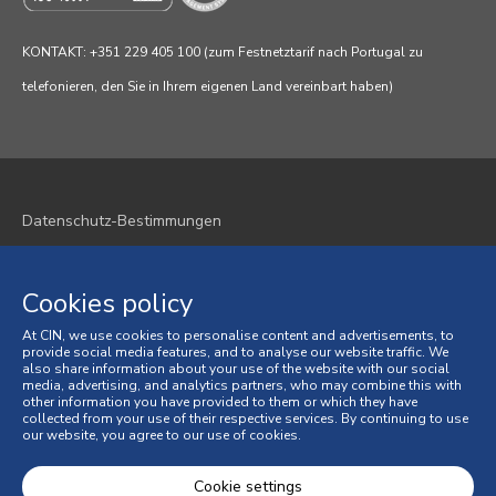
KONTAKT: +351 229 405 100 (zum Festnetztarif nach Portugal zu
telefonieren, den Sie in Ihrem eigenen Land vereinbart haben)
Datenschutz-Bestimmungen
Cookie-Richtlinie
Cookies policy
Geschäftsbedingungen
At CIN, we use cookies to personalise content and advertisements, to
Allgemeine Verkaufsbedingungen
provide social media features, and to analyse our website traffic. We
also share information about your use of the website with our social
media, advertising, and analytics partners, who may combine this with
Verbraucherstreitigkeiten
other information you have provided to them or which they have
collected from your use of their respective services. By continuing to use
our website, you agree to our use of cookies.
Online-Beschwerdebuch
© 2026 CIN, S.A.
Cookie settings