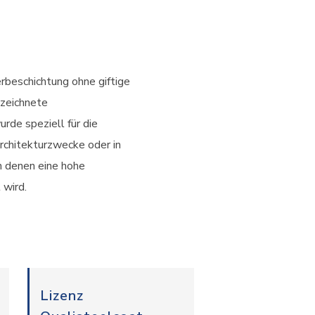
rbeschichtung ohne giftige
ezeichnete
rde speziell für die
rchitekturzwecke oder in
n denen eine hohe
wird.
Lizenz