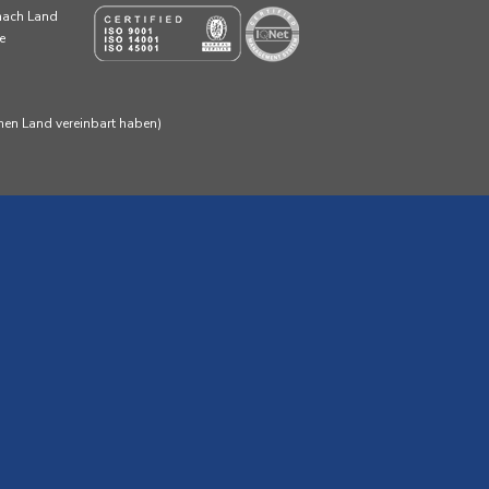
 nach Land
e
enen Land vereinbart haben)
h