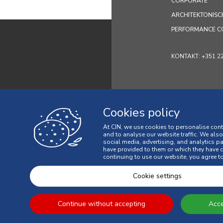
CORPORATE
ARCHITEKTONISC
PERFORMANCE C
KONTAKT: +351 229 
Cookies policy
At CIN, we use cookies to personalise cont
and to analyse our website traffic. We als
social media, advertising, and analytics p
have provided to them or which they have co
Datenschutz-B
continuing to use our website, you agree to
Allgemeine Ver
Cookie settings
© 2026 CIN, S.A.
Continue without accepting
Acce