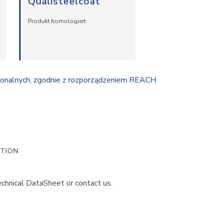
Qualisteelcoat
Produkt homologiert
jonalnych, zgodnie z rozporządzeniem REACH
ATION
chnical DataSheet or contact us.