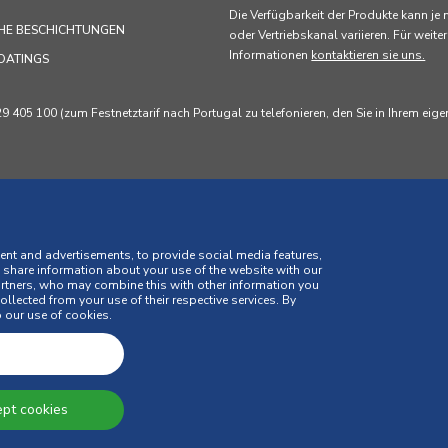
Die Verfügbarkeit der Produkte kann je
HE BESCHICHTUNGEN
oder Vertriebskanal variieren. Für weiter
Informationen
kontaktieren sie uns.
OATINGS
405 100 (zum Festnetztarif nach Portugal zu telefonieren, den Sie in Ihrem eig
ent and advertisements, to provide social media features,
o share information about your use of the website with our
artners, who may combine this with other information you
llected from your use of their respective services. By
estimmungen
Cookie-Richtlinie
Geschäftsbedingungen
 our use of cookies.
kaufsbedingungen
Verbraucherstreitigkeiten
Online-Beschwerdebuc
pt cookies