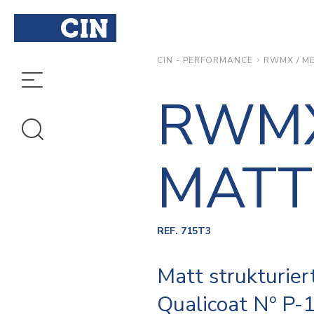
RWMX / ME
CIN - PERFORMANCE
RWMX
MATT
REF. 715T3
Matt strukturier
Qualicoat Nº P-