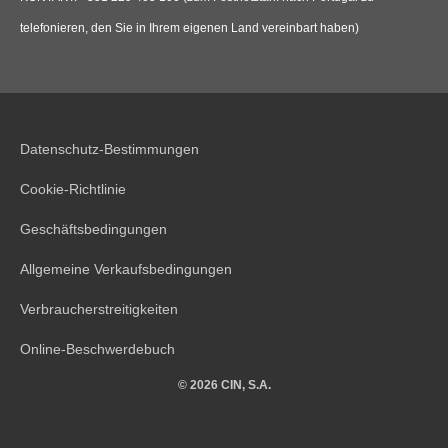
KONTAKT: +351 229 405 100 (zum Festnetztarif nach Portugal zu
telefonieren, den Sie in Ihrem eigenen Land vereinbart haben)
Datenschutz-Bestimmungen
Cookie-Richtlinie
Geschäftsbedingungen
Allgemeine Verkaufsbedingungen
Verbraucherstreitigkeiten
Online-Beschwerdebuch
© 2026 CIN, S.A.