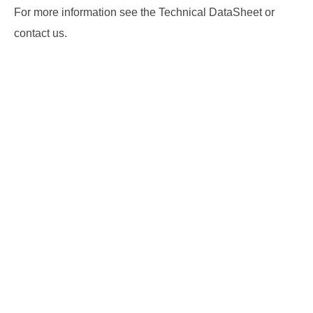
For more information see the Technical DataSheet or
contact us.
HNISCHE DOKUMENTATION
DE
er
71T03
1T03