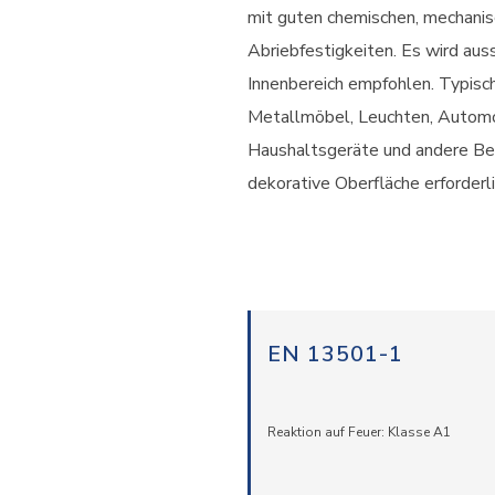
mit guten chemischen, mechani
Abriebfestigkeiten. Es wird auss
Innenbereich empfohlen. Typis
Metallmöbel, Leuchten, Autom
Haushaltsgeräte und andere Ber
dekorative Oberfläche erforderlic
EN 13501-1
Reaktion auf Feuer: Klasse A1