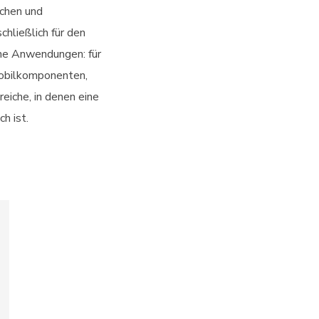
schen und
chließlich für den
che Anwendungen: für
obilkomponenten,
eiche, in denen eine
h ist.