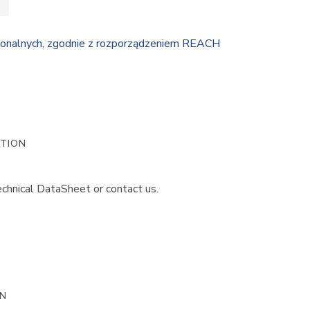
jonalnych, zgodnie z rozporządzeniem REACH
ATION
chnical DataSheet or contact us.
ON