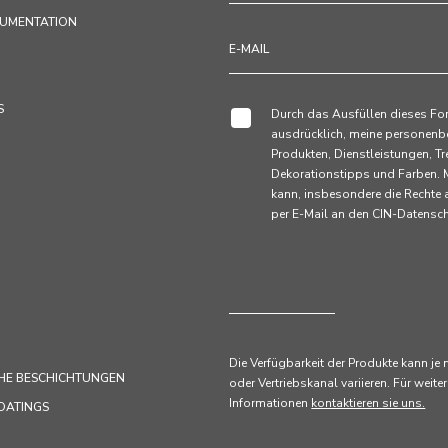
KUMENTATION
S
Durch das Ausfüllen dieses Fo
ausdrücklich, meine personenb
Produkten, Dienstleistungen,
Dekorationstipps und Farben. M
kann, insbesondere die Rechte
per E-Mail an den CIN-Datens
Die Verfügbarkeit der Produkte kann je
HE BESCHICHTUNGEN
oder Vertriebskanal variieren. Für weiter
Informationen
kontaktieren sie uns.
OATINGS