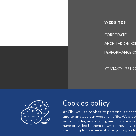
WEBSITES
CORPORATE
ARCHITEKTONISC
PERFORMANCE C
KONTAKT: +351 229 
Cookies policy
At CIN, we use cookies to personalise cont
and to analyse our website traffic. We als
social media, advertising, and analytics p
have provided to them or which they have co
Datenschutz-B
continuing to use our website, you agree to