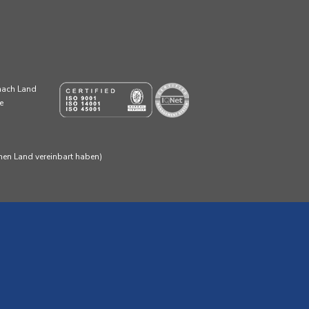
 nach Land
e
enen Land vereinbart haben)