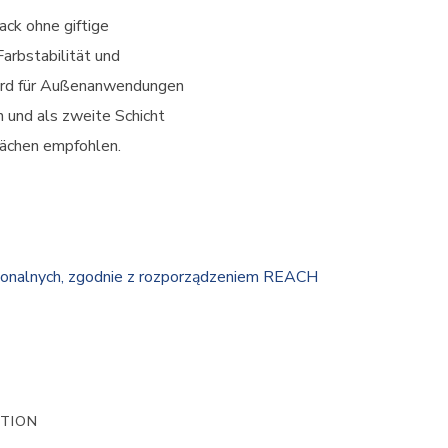
ack ohne giftige
Farbstabilität und
ird für Außenanwendungen
 und als zweite Schicht
lächen empfohlen.
jonalnych, zgodnie z rozporządzeniem REACH
ATION