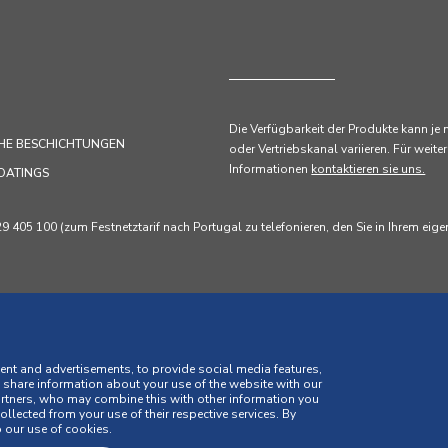
Die Verfügbarkeit der Produkte kann je
HE BESCHICHTUNGEN
oder Vertriebskanal variieren. Für weiter
Informationen
kontaktieren sie uns.
OATINGS
405 100 (zum Festnetztarif nach Portugal zu telefonieren, den Sie in Ihrem eig
ent and advertisements, to provide social media features,
o share information about your use of the website with our
artners, who may combine this with other information you
llected from your use of their respective services. By
estimmungen
Cookie-Richtlinie
Geschäftsbedingungen
 our use of cookies.