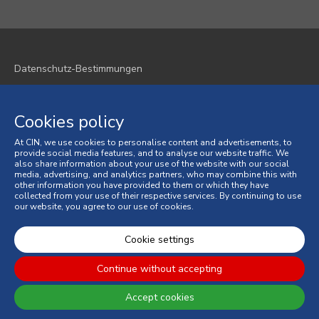
Datenschutz-Bestimmungen
Cookie-Richtlinie
Cookies policy
Geschäftsbedingungen
At CIN, we use cookies to personalise content and advertisements, to
Allgemeine Verkaufsbedingungen
provide social media features, and to analyse our website traffic. We
also share information about your use of the website with our social
media, advertising, and analytics partners, who may combine this with
Verbraucherstreitigkeiten
other information you have provided to them or which they have
collected from your use of their respective services. By continuing to use
our website, you agree to our use of cookies.
Online-Beschwerdebuch
© 2026 CIN, S.A.
Cookie settings
Continue without accepting
Accept cookies