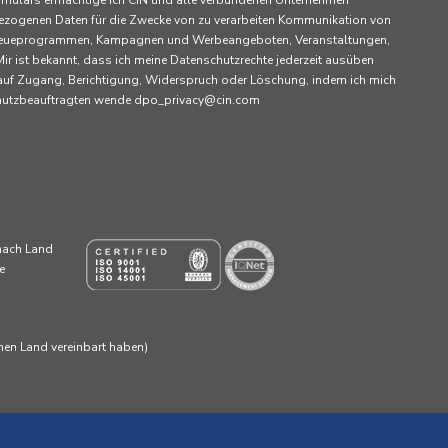
rmulars ermächtige ich CIN und alle verbundenen Unternehmen
ezogenen Daten für die Zwecke von zu verarbeiten Kommunikation von
 Treueprogrammen, Kampagnen und Werbeangeboten, Veranstaltungen,
ir ist bekannt, dass ich meine Datenschutzrechte jederzeit ausüben
 auf Zugang, Berichtigung, Widerspruch oder Löschung, indem ich mich
chutzbeauftragten wende dpo_privacy@cin.com
 nach Land
e
enen Land vereinbart haben)