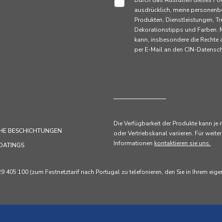
Durch das Ausfüllen dieses Fo
ausdrücklich, meine personenb
Produkten, Dienstleistungen,
Dekorationstipps und Farben. M
kann, insbesondere die Rechte
per E-Mail an den CIN-Datens
Die Verfügbarkeit der Produkte kann je
HE BESCHICHTUNGEN
oder Vertriebskanal variieren. Für weiter
Informationen
kontaktieren sie uns.
OATINGS
405 100 (zum Festnetztarif nach Portugal zu telefonieren, den Sie in Ihrem eig