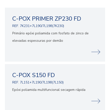
C-POX PRIMER ZP230 FD
REF. 7K231+7L190/7L198(7K230)
Primário epóxi poliamida com fosfato de zinco de
elevadas espessuras por demão
C-POX S150 FD
REF. 7L151+7L190/7L198(7L150)
Epóxi poliamida multifuncional secagem rápida