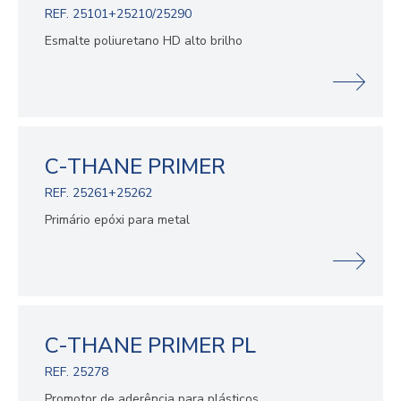
REF. 25101+25210/25290
Esmalte poliuretano HD alto brilho
C-THANE PRIMER
REF. 25261+25262
Primário epóxi para metal
C-THANE PRIMER PL
REF. 25278
Promotor de aderência para plásticos