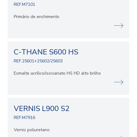
REF.M7101
Primário de enchimento
C-THANE S600 HS
REF.25601+25602/25603
Esmalte acrílico/isocianato HS HD alto brilho
VERNIS L900 S2
REF.M7916
Verniz poliuretano