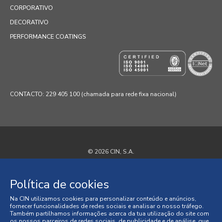
CORPORATIVO
DECORATIVO
PERFORMANCE COATINGS
CONTACTO: 229 405 100 (chamada para rede fixa nacional)
© 2026 CIN, S.A.
Termos e Condições
Política de cookies
Política de Privacidade
Na CIN utilizamos cookies para personalizar conteúdo e anúncios,
fornecer funcionalidades de redes sociais e analisar o nosso tráfego.
Política de Cookies
Também partilhamos informações acerca da tua utilização do site com
os nossos parceiros de redes sociais, de publicidade e de análise, que