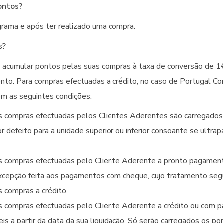
ontos?
ama e após ter realizado uma compra.
s?
 acumular pontos pelas suas compras à taxa de conversão de 1
to. Para compras efectuadas a crédito, no caso de Portugal Con
om as seguintes condições:
s compras efectuadas pelos Clientes Aderentes são carregados 
 defeito para a unidade superior ou inferior consoante se ultra
s compras efectuadas pelo Cliente Aderente a pronto pagament
excepção feita aos pagamentos com cheque, cujo tratamento segu
 compras a crédito.
s compras efectuadas pelo Cliente Aderente a crédito ou com
veis a partir da data da sua liquidação. Só serão carregados os 