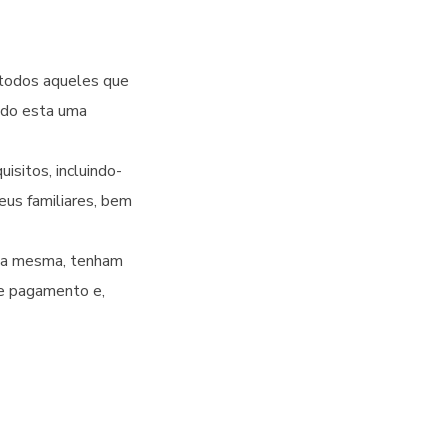
s todos aqueles que
ndo esta uma
isitos, incluindo-
us familiares, bem
 da mesma, tenham
de pagamento e,