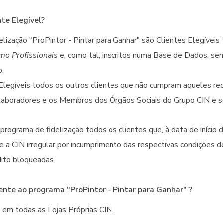
te Elegível?
elização "ProPintor - Pintar para Ganhar" são Clientes Elegívei
omo Profissionais
e, como tal, inscritos numa Base de Dados, se
o.
legíveis todos os outros clientes que não cumpram aqueles requ
aboradores e os Membros dos Órgãos Sociais do Grupo CIN e se
rograma de fidelização todos os clientes que, à data de início
te a CIN irregular por incumprimento das respectivas condições 
dito bloqueadas.
ente ao programa "ProPintor - Pintar para Ganhar" ?
o em todas as Lojas Próprias CIN.