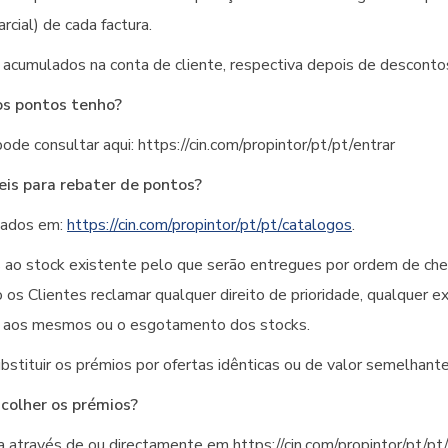
rcial) de cada factura.
 acumulados na conta de cliente, respectiva depois de desconto
os pontos tenho?
de consultar aqui: https://cin.com/propintor/pt/pt/entrar
eis para rebater de pontos?
tados em:
https://cin.com/propintor/pt/pt/catalogos
.
 ao stock existente pelo que serão entregues por ordem de ch
os Clientes reclamar qualquer direito de prioridade, qualquer e
o aos mesmos ou o esgotamento dos stocks.
bstituir os prémios por ofertas idênticas ou de valor semelhante
colher os prémios?
 através de ou directamente em https://cin.com/propintor/pt/pt