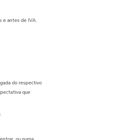
s e antes de IVA.
egada do respectivo
xpectativa que
.
/entrar ou numa