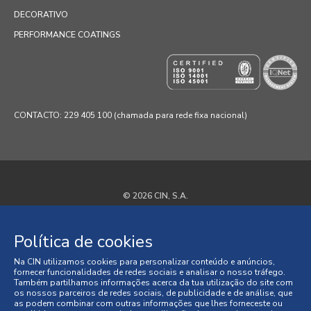
DECORATIVO
PERFORMANCE COATINGS
CONTACTO: 229 405 100 (chamada para rede fixa nacional)
© 2026 CIN, S.A.
Termos e Condições
Política de cookies
Política de Privacidade
Na CIN utilizamos cookies para personalizar conteúdo e anúncios,
fornecer funcionalidades de redes sociais e analisar o nosso tráfego.
Política de Cookies
Também partilhamos informações acerca da tua utilização do site com
os nossos parceiros de redes sociais, de publicidade e de análise, que
as podem combinar com outras informações que lhes forneceste ou
Faqs