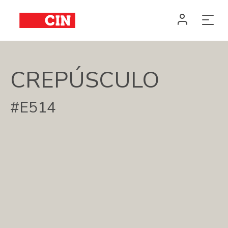
CREPÚSCULO
#E514