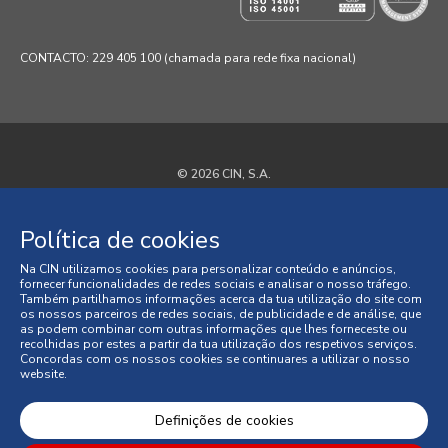
CONTACTO: 229 405 100 (chamada para rede fixa nacional)
© 2026 CIN, S.A.
Termos e Condições
Política de cookies
Política de Privacidade
Na CIN utilizamos cookies para personalizar conteúdo e anúncios,
fornecer funcionalidades de redes sociais e analisar o nosso tráfego.
Política de Cookies
Também partilhamos informações acerca da tua utilização do site com
os nossos parceiros de redes sociais, de publicidade e de análise, que
as podem combinar com outras informações que lhes forneceste ou
Faqs
recolhidas por estes a partir da tua utilização dos respetivos serviços.
Concordas com os nossos cookies se continuares a utilizar o nosso
website.
Litígios de Consumo
Condições Gerais de Venda
Definições de cookies