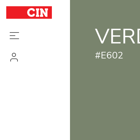
VER
#E602