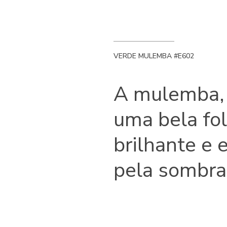
VERDE MULEMBA #E602
A mulemba, o
uma bela fo
brilhante e 
pela sombra