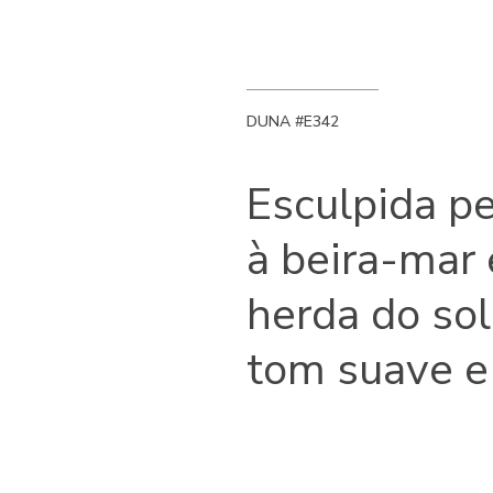
DUNA #E342
Esculpida p
à beira-mar 
herda do sol
tom suave e