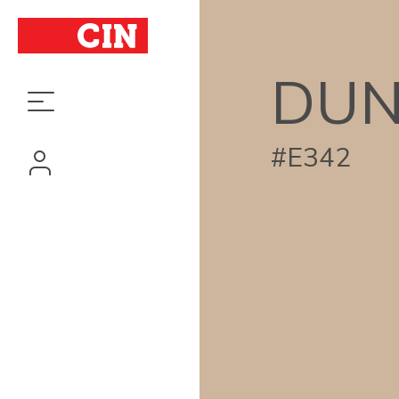
DU
#E342