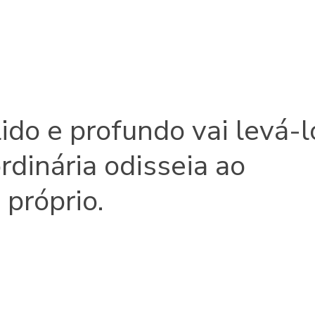
ido e profundo vai levá-l
dinária odisseia ao
i próprio.